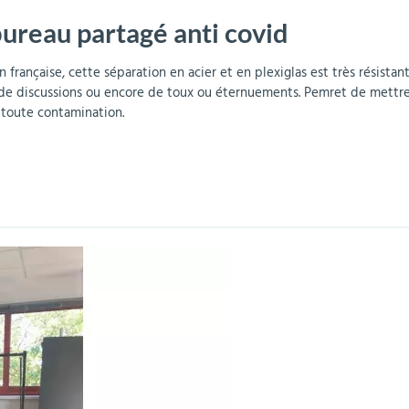
bureau partagé anti covid
r
Mobilier de bureau
Miroirs de sécurité
Mobilier crèche et
Abris fumeurs
Pavoisement
Plaques Loi BLANQUER
Barrières de sécurité
maternelle
parking
rançaise, cette séparation en acier et en plexiglas est très résistante
 de discussions ou encore de toux ou éternuements. Pemret de mettre
 toute contamination.