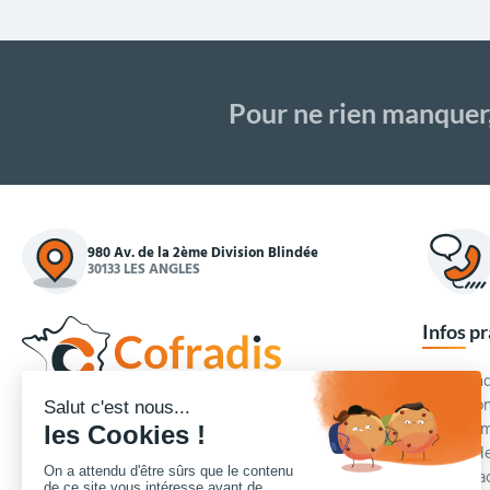
Pour ne rien manquer
980 Av. de la 2ème Division Blindée
30133 LES ANGLES
Infos p
Commande
Condition
Concepteur et fournisseur de mobilier urbain,
Qui somm
Cofradis
répond aux besoins d'équipements des
Modes de
services des collectivités locales, des entreprises
Blog et a