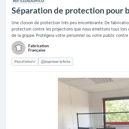
RÉF :
CLOILIGHTCO
collectivités
réception
amovibles
extérieurs
Séparation de protection pour 
Armoires et rangements
Structures aires de jeux
Séparateurs de voies et
Poteaux de guidage
Embellissement et
Barrières de ville
Vestiaires
Mobilier scolaire extérieu
Équipements sanitaires
Baby-foots & Billards
Décorations de Noël
Arceaux de sécurité
Travaux publics &
Cendriers urbains
fleurissement urbain
balises routières
collectivités
Industries
Une cloison de protection très peu encombrante. De fabrication f
protection contre les projections que nous émettons tous lors
Clous podotactiles et
Tables de cantine
de la grippe. Protégera votre personnel ou votre public contre
rampes d'accès
Plus d'infos
Imprimer la fiche