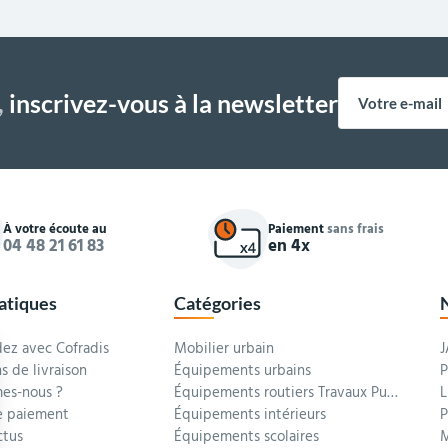
,
inscrivez-vous à la newsletter
À votre écoute au
Paiement
sans frais
04 48 21 61 83
en 4x
ratiques
Catégories
z avec Cofradis
Mobilier urbain
J
s de livraison
Équipements urbains
P
es-nous ?
Équipements routiers Travaux Publics
L
 paiement
Équipements intérieurs
P
ctus
Équipements scolaires
M