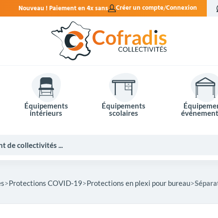
n 4x sans frais.
Créer un compte
Connexion
Équipements
Équipements
Équipeme
intérieurs
scolaires
événement
es
Protections COVID-19
Protections en plexi pour bureau
Sépara
Potelets et bornes de ville
Mobilier événementiel
Tables de pique-nique
Panneaux d'affichage
Panneaux routiers
Matériel électoral
Bureaux scolaires
Poubelles intérieures
Mobilier enseignant
Barrières Vauban