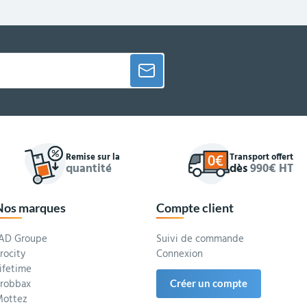
Remise sur la
Transport offert
quantité
dès
990€ HT
Nos marques
Compte client
AD Groupe
Suivi de commande
rocity
Connexion
ifetime
robbax
Créer un compte
ottez