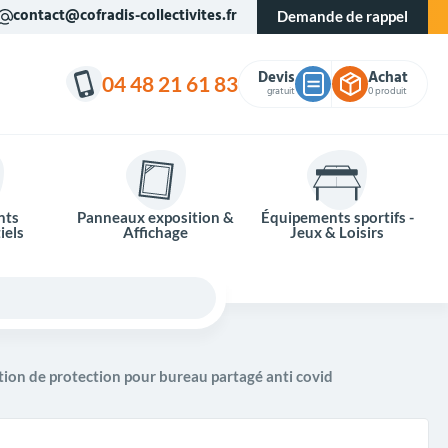
contact@cofradis-collectivites.fr
Demande de rappel
Devis
Achat
04 48 21 61 83
gratuit
0 produit
nts
Panneaux exposition &
Équipements sportifs -
iels
Affichage
Jeux & Loisirs
tion de protection pour bureau partagé anti covid