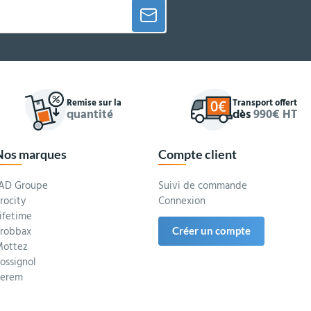
Remise sur la
Transport offert
quantité
dès
990€ HT
Nos marques
Compte client
AD Groupe
Suivi de commande
rocity
Connexion
ifetime
robbax
Créer un compte
ottez
ossignol
Serem