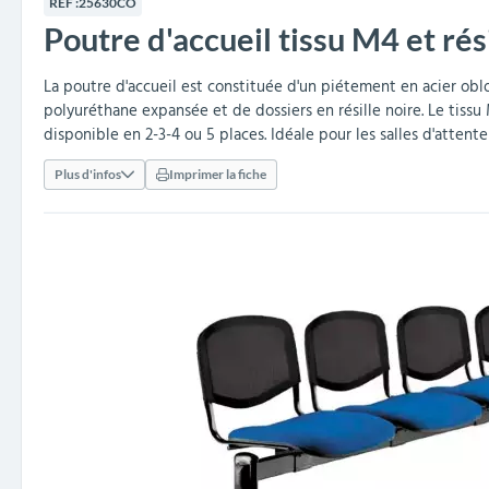
RÉF :
25630CO
collectivités
réception
amovibles
extérieurs
Poutre d'accueil tissu M4 et rés
Armoires et rangements
Structures aires de jeux
Séparateurs de voies et
Poteaux de guidage
Embellissement et
Barrières de ville
Vestiaires
Mobilier scolaire extérieu
Équipements sanitaires
Baby-foots & Billards
Décorations de Noël
Arceaux de sécurité
Travaux publics &
Cendriers urbains
fleurissement urbain
balises routières
collectivités
Industries
La poutre d'accueil est constituée d'un piétement en acier obl
polyuréthane expansée et de dossiers en résille noire. Le tissu 
Clous podotactiles et
Tables de cantine
disponible en 2-3-4 ou 5 places. Idéale pour les salles d'attente 
rampes d'accès
Plus d'infos
Imprimer la fiche