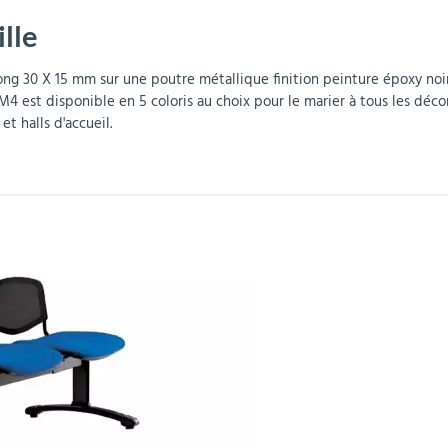
ille
r
Mobilier de bureau
Miroirs de sécurité
Mobilier crèche et
Abris fumeurs
Pavoisement
Plaques Loi BLANQUER
Barrières de sécurité
maternelle
parking
ong 30 X 15 mm sur une poutre métallique finition peinture époxy noi
M4 est disponible en 5 coloris au choix pour le marier à tous les décor
et halls d'accueil.