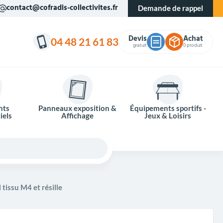
contact@cofradis-collectivites.fr
Demande de rappel
Devis
Achat
04 48 21 61 83
gratuit
0 produit
nts
Panneaux exposition &
Équipements sportifs -
iels
Affichage
Jeux & Loisirs
 tissu M4 et résille