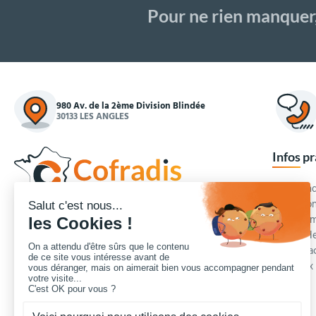
Pour ne rien manquer
980 Av. de la 2ème Division Blindée
30133 LES ANGLES
Infos p
Commande
Condition
Concepteur et fournisseur de mobilier urbain,
Qui somm
Cofradis
répond aux besoins d'équipements des
Modes de
services des collectivités locales, des entreprises
Blog et a
de travaux publics, lycées, écoles.
Foire aux
Nous contacter