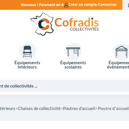
ment en 4x sans frais.
Créer un compte
Connexion
Équipements
Équipements
Équipeme
intérieurs
scolaires
événement
térieurs
Chaises de collectivité
Poutres d'accueil
Poutre d'accueil
Potelets et bornes de ville
Mobilier événementiel
Tables de pique-nique
Panneaux d'affichage
Panneaux routiers
Matériel électoral
Bureaux scolaires
Poubelles intérieures
Mobilier enseignant
Barrières Vauban