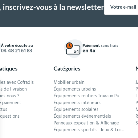
,
inscrivez-vous à la newsletter
À votre écoute au
Paiement
sans frais
04 48 21 61 83
en 4x
ratiques
Catégories
z avec Cofradis
Mobilier urbain
J
s de livraison
Équipements urbains
P
es-nous ?
Équipements routiers Travaux Publics
L
 paiement
Équipements intérieurs
P
ctus
Équipements scolaires
M
 questions
Équipements événementiels
R
Panneaux exposition & Affichage
Équipements sportifs - Jeux & Loisirs