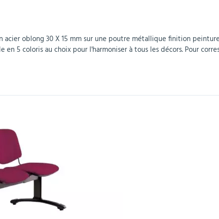
r
Mobilier de bureau
Miroirs de sécurité
Mobilier crèche et
Abris fumeurs
Pavoisement
Plaques Loi BLANQUER
Barrières de sécurité
maternelle
parking
n acier oblong 30 X 15 mm sur une poutre métallique finition peinture
 en 5 coloris au choix pour l'harmoniser à tous les décors. Pour corre