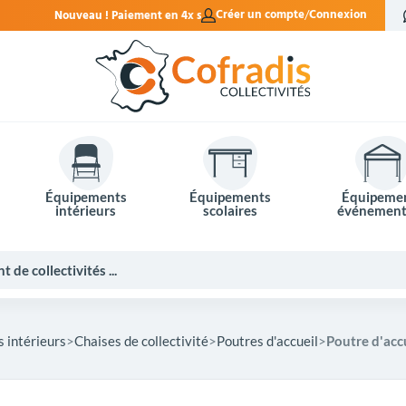
t en 4x sans frais.
Créer un compte
Connexion
Équipements
Équipements
Équipeme
intérieurs
scolaires
événement
 intérieurs
Chaises de collectivité
Poutres d'accueil
Poutre d'acc
Potelets et bornes de ville
Mobilier événementiel
Tables de pique-nique
Panneaux d'affichage
Panneaux routiers
Matériel électoral
Bureaux scolaires
Poubelles intérieures
Mobilier enseignant
Barrières Vauban