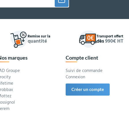
Remise sur la
Transport offert
quantité
dès
990€ HT
Nos marques
Compte client
AD Groupe
Suivi de commande
rocity
Connexion
ifetime
robbax
Créer un compte
ottez
ossignol
Serem