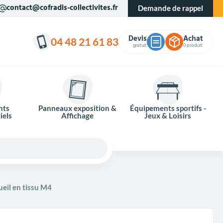
contact@cofradis-collectivites.fr
Demande de rappel
Devis
Achat
04 48 21 61 83
gratuit
0 produit
nts
Panneaux exposition &
Équipements sportifs -
iels
Affichage
Jeux & Loisirs
ueil en tissu M4