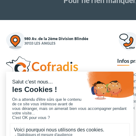
980 Av. de la 2ème Division Blindée
30133 LES ANGLES
Infos p
Commande
Condition
Concepteur et fournisseur de mobilier urbain,
Qui somm
Cofradis
répond aux besoins d'équipements des
Modes de
services des collectivités locales, des entreprises
Blog et a
de travaux publics, lycées, écoles.
Foire aux
Nous contacter