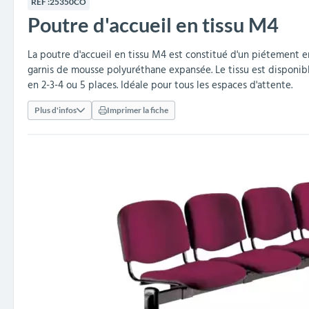
RÉF :
25350CO
collectivités
réception
amovibles
extérieurs
Poutre d'accueil en tissu M4
Armoires et rangements
Structures aires de jeux
Séparateurs de voies et
Poteaux de guidage
Embellissement et
Barrières de ville
Vestiaires
Mobilier scolaire extérieu
Équipements sanitaires
Baby-foots & Billards
Décorations de Noël
Arceaux de sécurité
Travaux publics &
Cendriers urbains
fleurissement urbain
balises routières
collectivités
Industries
La poutre d'accueil en tissu M4 est constitué d'un piétement e
garnis de mousse polyuréthane expansée. Le tissu est disponible
Clous podotactiles et
Tables de cantine
en 2-3-4 ou 5 places. Idéale pour tous les espaces d'attente.
rampes d'accès
Plus d'infos
Imprimer la fiche