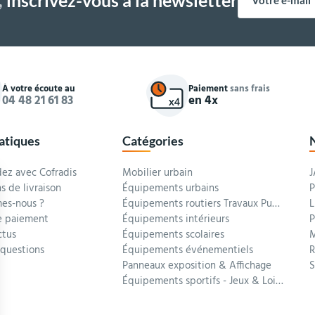
À votre écoute au
Paiement
sans frais
04 48 21 61 83
en 4x
ratiques
Catégories
z avec Cofradis
Mobilier urbain
J
s de livraison
Équipements urbains
P
es-nous ?
Équipements routiers Travaux Publics
L
 paiement
Équipements intérieurs
P
ctus
Équipements scolaires
M
 questions
Équipements événementiels
R
Panneaux exposition & Affichage
Équipements sportifs - Jeux & Loisirs