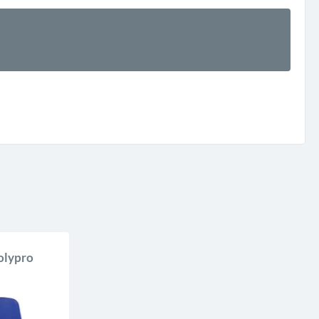
olypro