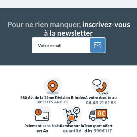
Pour ne rien manquer,
inscrivez-vous
à la newsletter
980 Av. de la 2ème Division Blindée
À votre écoute au
30133 LES ANGLES
04 48 21 61 83
Paiement
sans frais
Remise sur la
Transport offert
en 4x
quantité
dès
990€ HT