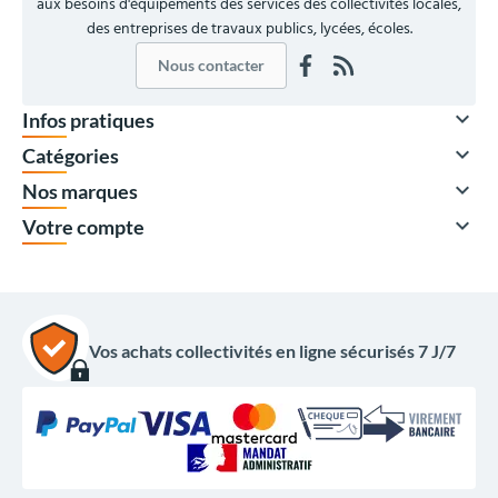
aux besoins d'équipements des services des collectivités locales,
des entreprises de travaux publics, lycées, écoles.
Nous contacter

Infos pratiques

Catégories

Nos marques
À partir de

Votre compte
345,00 €
HT
414,00 €
TTC
Quantité
Prix unitaire HT
x1
395,00 €
Vos achats collectivités en ligne sécurisés 7 J/7
x2
365,00 €
x4
355,00 €
x8
345,00 €