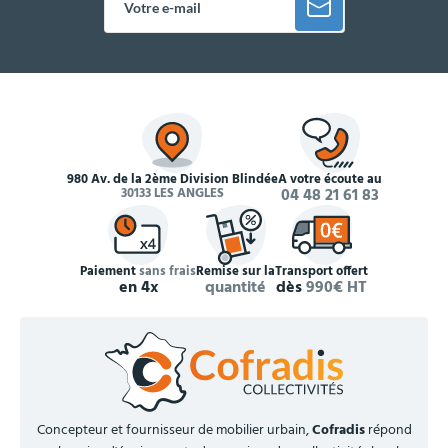
980 Av. de la 2ème Division Blindée
À votre écoute au
30133 LES ANGLES
04 48 21 61 83
Paiement
sans frais
Remise sur la
Transport offert
en 4x
quantité
dès
990€ HT
Concepteur et fournisseur de mobilier urbain,
Cofradis
répond