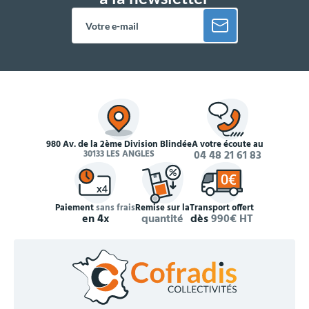
980 Av. de la 2ème Division Blindée
À votre écoute au
30133 LES ANGLES
04 48 21 61 83
Paiement
sans frais
Remise sur la
Transport offert
en 4x
quantité
dès
990€ HT