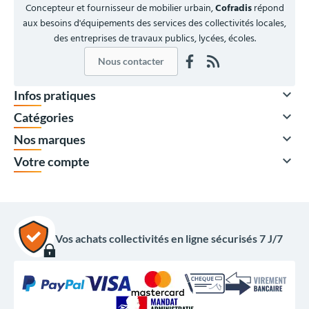
Concepteur et fournisseur de mobilier urbain,
Cofradis
répond
aux besoins d'équipements des services des collectivités locales,
des entreprises de travaux publics, lycées, écoles.
Nous contacter

Infos pratiques

Catégories
À partir de

Nos marques
205,00 €
HT

Votre compte
246,00 €
TTC
Quantité
Prix unitaire HT
x1
275,00 €
x2
244,00 €
Vos achats collectivités en ligne sécurisés 7 J/7
x4
220,00 €
x10
210,00 €
x12
205,00 €