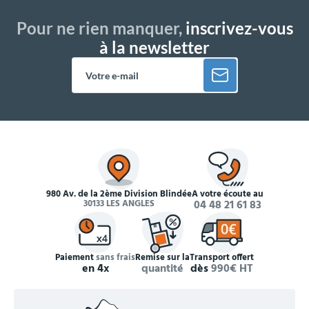
Pour ne rien manquer,
inscrivez-vous
à la newsletter
980 Av. de la 2ème Division Blindée
À votre écoute au
30133 LES ANGLES
04 48 21 61 83
Paiement
sans frais
Remise sur la
Transport offert
en 4x
quantité
dès
990€ HT