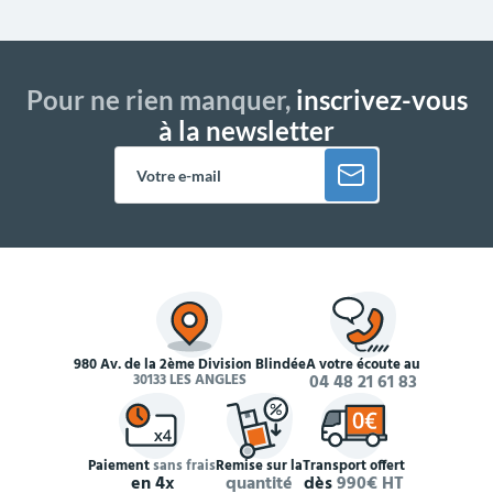
Pour ne rien manquer,
inscrivez-vous
à la newsletter
980 Av. de la 2ème Division Blindée
À votre écoute au
30133 LES ANGLES
04 48 21 61 83
Paiement
sans frais
Remise sur la
Transport offert
en 4x
quantité
dès
990€ HT