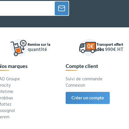
Remise sur la
Transport offert
quantité
dès
990€ HT
Nos marques
Compte client
AD Groupe
Suivi de commande
rocity
Connexion
ifetime
robbax
Créer un compte
ottez
ossignol
Serem