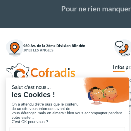
Pour ne rien manquer
980 Av. de la 2ème Division Blindée
30133 LES ANGLES
Infos p
Commande
Condition
Concepteur et fournisseur de mobilier urbain,
Qui somm
Cofradis
répond aux besoins d'équipements des
Modes de
services des collectivités locales, des entreprises
Blog et a
de travaux publics, lycées, écoles.
Foire aux
Nous contacter