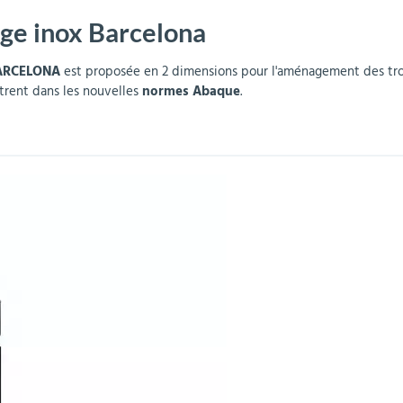
rge inox Barcelona
r
Mobilier de bureau
Miroirs de sécurité
Mobilier crèche et
Abris fumeurs
Pavoisement
Plaques Loi BLANQUER
Barrières de sécurité
maternelle
parking
 BARCELONA
est proposée en 2 dimensions pour l'aménagement des trott
trent dans les nouvelles
normes Abaque
.