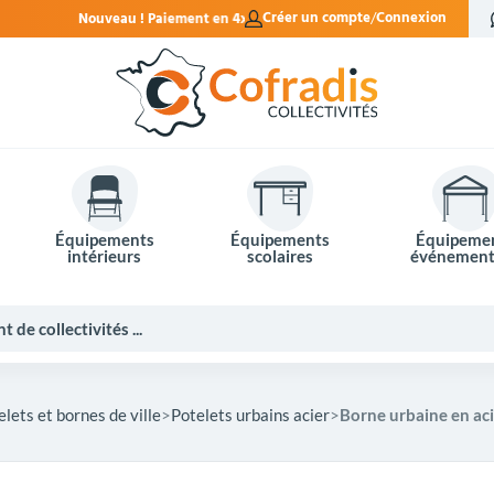
nt en 4x sans frais.
Créer un compte
Connexion
Équipements
Équipements
Équipeme
intérieurs
scolaires
événement
elets et bornes de ville
Potelets urbains acier
Borne urbaine en aci
Potelets et bornes de ville
Mobilier événementiel
Tables de pique-nique
Panneaux d'affichage
Panneaux routiers
Matériel électoral
Bureaux scolaires
Poubelles intérieures
Mobilier enseignant
Barrières Vauban