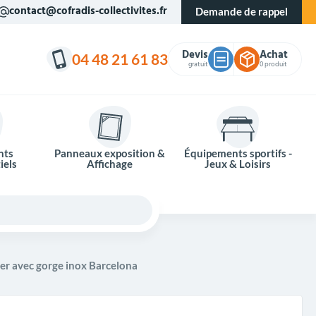
contact@cofradis-collectivites.fr
Demande de rappel
Devis
Achat
04 48 21 61 83
gratuit
0 produit
nts
Panneaux exposition &
Équipements sportifs -
iels
Affichage
Jeux & Loisirs
er avec gorge inox Barcelona