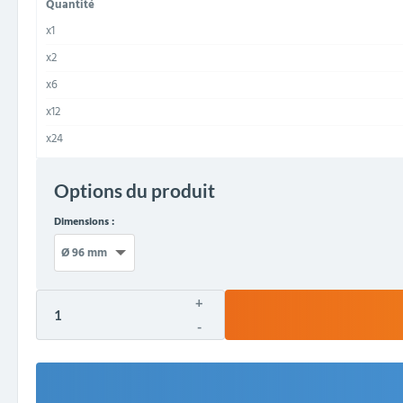
Quantité
x1
x2
x6
x12
x24
Options du produit
Dimensions :
+
-