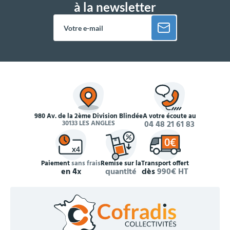
à la newsletter
980 Av. de la 2ème Division Blindée
À votre écoute au
30133 LES ANGLES
04 48 21 61 83
Paiement
sans frais
Remise sur la
Transport offert
en 4x
quantité
dès
990€ HT