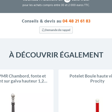
pour les achats compris entre 30 et 2 000 euros TTC.
Conseils & devis au
04 48 21 61 83
Demande de rappel
À DÉCOUVRIR ÉGALEMENT
PMR Chambord, fonte et
Potelet Boule haute vi
nt sur galva hauteur 1,20
Procity
m