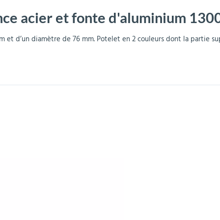
ance acier et fonte d'aluminium 1
r
Mobilier de bureau
Miroirs de sécurité
Mobilier crèche et
Abris fumeurs
Pavoisement
Plaques Loi BLANQUER
Barrières de sécurité
maternelle
parking
 et d’un diamètre de 76 mm. Potelet en 2 couleurs dont la partie sup