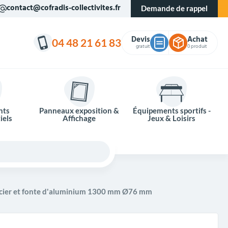
contact@cofradis-collectivites.fr
Demande de rappel
Devis
Achat
04 48 21 61 83
gratuit
0 produit
nts
Panneaux exposition &
Équipements sportifs -
iels
Affichage
Jeux & Loisirs
 acier et fonte d'aluminium 1300 mm Ø76 mm