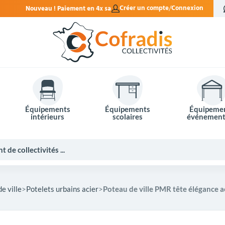
nt en 4x sans frais.
Créer un compte
Connexion
Équipements
Équipements
Équipeme
intérieurs
scolaires
événement
e ville
Potelets urbains acier
Poteau de ville PMR tête élégance
Potelets et bornes de ville
Mobilier événementiel
Tables de pique-nique
Panneaux d'affichage
Panneaux routiers
Matériel électoral
Bureaux scolaires
Poubelles intérieures
Mobilier enseignant
Barrières Vauban