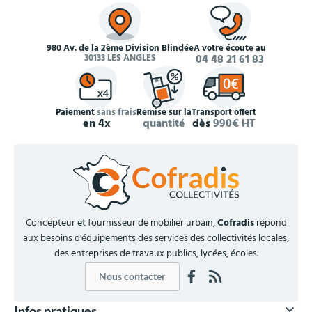
980 Av. de la 2ème Division Blindée
À votre écoute au
30133 LES ANGLES
04 48 21 61 83
Paiement
sans frais
Remise sur la
Transport offert
en 4x
quantité
dès
990€ HT
Concepteur et fournisseur de mobilier urbain,
Cofradis
répond
aux besoins d'équipements des services des collectivités locales,
des entreprises de travaux publics, lycées, écoles.
Nous contacter

Infos pratiques