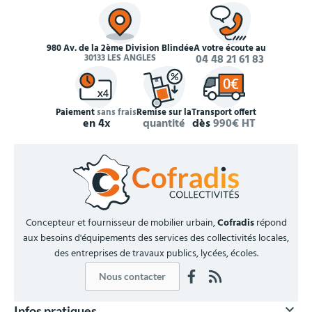
980 Av. de la 2ème Division Blindée
À votre écoute au
30133 LES ANGLES
04 48 21 61 83
Paiement
sans frais
Remise sur la
Transport offert
en 4x
quantité
dès
990€ HT
Concepteur et fournisseur de mobilier urbain,
Cofradis
répond
aux besoins d'équipements des services des collectivités locales,
des entreprises de travaux publics, lycées, écoles.
Nous contacter

Infos pratiques