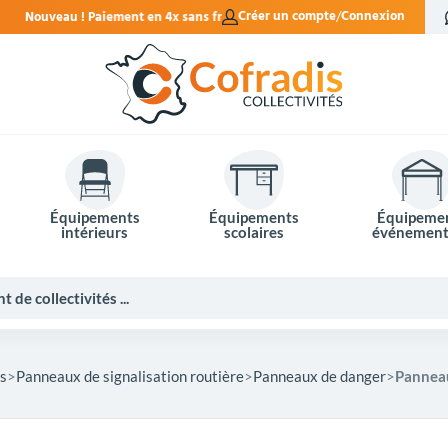
 sans frais.
Créer un compte
Connexion
Équipements
Équipements
Équipeme
intérieurs
scolaires
événement
s
Panneaux de signalisation routière
Panneaux de danger
Panneau
Potelets et bornes de ville
Mobilier événementiel
Tables de pique-nique
Panneaux d'affichage
Panneaux routiers
Matériel électoral
Bureaux scolaires
Poubelles intérieures
Mobilier enseignant
Barrières Vauban