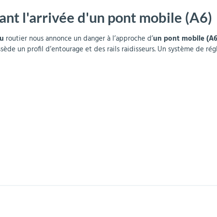
ant l'arrivée d'un pont mobile (A6)
r
Mobilier de bureau
Miroirs de sécurité
Mobilier crèche et
Abris fumeurs
Pavoisement
Plaques Loi BLANQUER
Barrières de sécurité
maternelle
parking
u
routier nous annonce un danger à l’approche d’
un pont mobile (A6
possède un profil d’entourage et des rails raidisseurs. Un système de ré