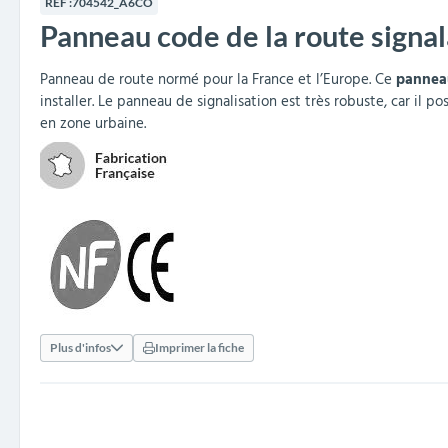
RÉF :
704542_A6CO
collectivités
réception
amovibles
extérieurs
Panneau code de la route signal
Armoires et rangements
Structures aires de jeux
Séparateurs de voies et
Poteaux de guidage
Embellissement et
Barrières de ville
Vestiaires
Mobilier scolaire extérieu
Équipements sanitaires
Baby-foots & Billards
Décorations de Noël
Arceaux de sécurité
Travaux publics &
Cendriers urbains
fleurissement urbain
balises routières
collectivités
Industries
Panneau de route normé pour la France et l’Europe. Ce
pannea
installer. Le panneau de signalisation est très robuste, car il 
Clous podotactiles et
Tables de cantine
en zone urbaine.
rampes d'accès
Plus d'infos
Imprimer la fiche