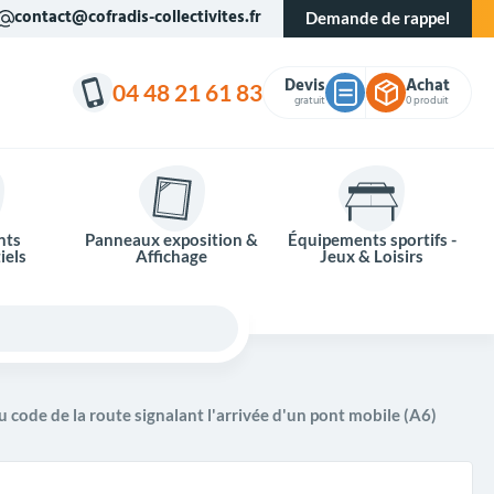
contact@cofradis-collectivites.fr
Demande de rappel
Devis
Achat
04 48 21 61 83
gratuit
0 produit
nts
Panneaux exposition &
Équipements sportifs -
iels
Affichage
Jeux & Loisirs
 code de la route signalant l'arrivée d'un pont mobile (A6)