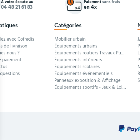
À votre écoute au
Paiement
sans frais
04 48 21 61 83
en 4x
ratiques
Catégories
z avec Cofradis
Mobilier urbain
J
s de livraison
Équipements urbains
P
es-nous ?
Équipements routiers Travaux Publics
L
 paiement
Équipements intérieurs
P
ctus
Équipements scolaires
M
 questions
Équipements événementiels
R
Panneaux exposition & Affichage
Équipements sportifs - Jeux & Loisirs