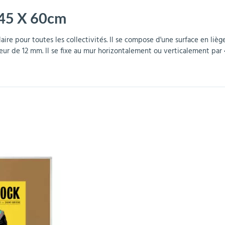
- 45 X 60cm
r
Mobilier de bureau
Miroirs de sécurité
Mobilier crèche et
Abris fumeurs
Pavoisement
Plaques Loi BLANQUER
Barrières de sécurité
maternelle
parking
e pour toutes les collectivités. Il se compose d'une surface en liège
r de 12 mm. Il se fixe au mur horizontalement ou verticalement par 4 