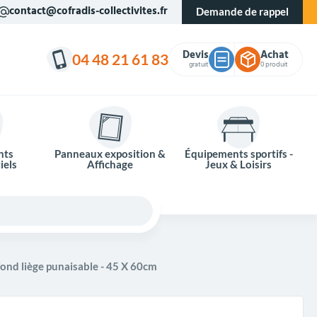
contact@cofradis-collectivites.fr
Demande de rappel
Devis
Achat
04 48 21 61 83
gratuit
0 produit
nts
Panneaux exposition &
Équipements sportifs -
iels
Affichage
Jeux & Loisirs
fond liège punaisable - 45 X 60cm