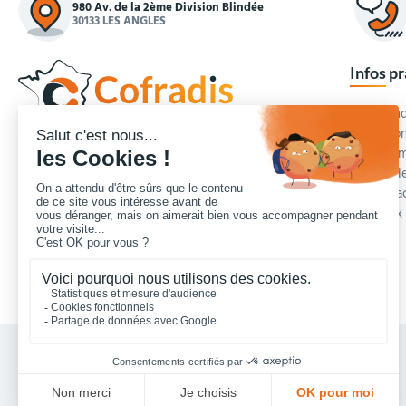
980 Av. de la 2ème Division Blindée
30133 LES ANGLES
Infos p
Commande
Condition
Concepteur et fournisseur de mobilier urbain,
Qui somm
Cofradis
répond aux besoins d'équipements des
Modes de
services des collectivités locales, des entreprises
Blog et a
de travaux publics, lycées, écoles.
Foire aux
Nous contacter
Vos achats collectivités en ligne sécurisés 7 J/7