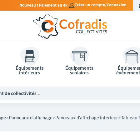
ent en 4x sans frais.
Créer un compte
Connexion
Équipements
Équipements
Équipeme
intérieurs
scolaires
événement
age
Panneaux d'affichage
Panneaux d'affichage intérieur
Tableau 
Potelets et bornes de ville
Mobilier événementiel
Tables de pique-nique
Panneaux d'affichage
Panneaux routiers
Matériel électoral
Bureaux scolaires
Poubelles intérieures
Mobilier enseignant
Barrières Vauban