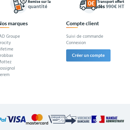
Remise sur la
Transport offert
quantité
dès
990€ HT
Nos marques
Compte client
AD Groupe
Suivi de commande
rocity
Connexion
ifetime
robbax
Créer un compte
ottez
ossignol
Serem