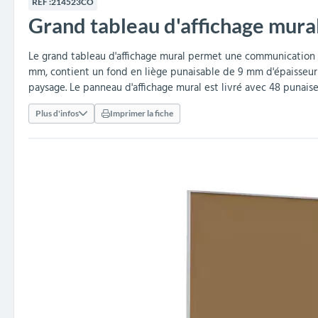
RÉF :
214523CO
collectivités
réception
amovibles
extérieurs
Grand tableau d'affichage mural
Armoires et rangements
Structures aires de jeux
Séparateurs de voies et
Poteaux de guidage
Embellissement et
Barrières de ville
Vestiaires
Mobilier scolaire extérieu
Équipements sanitaires
Baby-foots & Billards
Décorations de Noël
Arceaux de sécurité
Travaux publics &
Cendriers urbains
fleurissement urbain
balises routières
collectivités
Industries
Le grand tableau d'affichage mural permet une communication cl
mm, contient un fond en liège punaisable de 9 mm d'épaisseur con
Clous podotactiles et
Tables de cantine
paysage. Le panneau d'affichage mural est livré avec 48 punaises
rampes d'accès
Plus d'infos
Imprimer la fiche