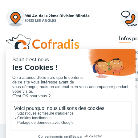
980 Av. de la 2ème Division Blindée
30133 LES ANGLES
Infos p
Commande
Condition
Concepteur et fournisseur de mobilier urbain,
Qui somm
Cofradis
répond aux besoins d'équipements des
Modes de
services des collectivités locales, des entreprises
Blog et a
de travaux publics, lycées, écoles.
Foire aux
Nous contacter