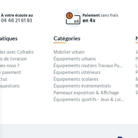
À votre écoute au
Paiement
sans frais
04 48 21 61 83
en 4x
ratiques
Catégories
z avec Cofradis
Mobilier urbain
J
s de livraison
Équipements urbains
P
es-nous ?
Équipements routiers Travaux Publics
L
 paiement
Équipements intérieurs
P
ctus
Équipements scolaires
M
 questions
Équipements événementiels
R
Panneaux exposition & Affichage
Équipements sportifs - Jeux & Loisirs