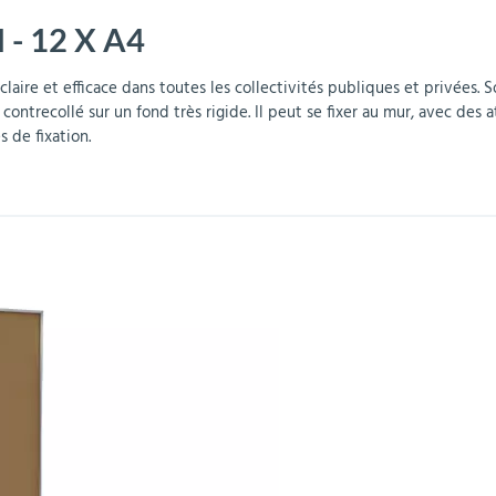
 - 12 X A4
r
Mobilier de bureau
Miroirs de sécurité
Mobilier crèche et
Abris fumeurs
Pavoisement
Plaques Loi BLANQUER
Barrières de sécurité
maternelle
parking
aire et efficace dans toutes les collectivités publiques et privées. 
trecollé sur un fond très rigide. Il peut se fixer au mur, avec des at
 de fixation.