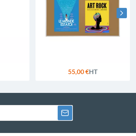
55,00 €
HT