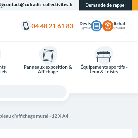
contact@cofradis-collectivites.fr
Demande de rappel
Devis
Achat
04 48 21 61 83
gratuit
0 produit
nts
Panneaux exposition &
Équipements sportifs -
iels
Affichage
Jeux & Loisirs
bleau d'affichage mural - 12 X A4