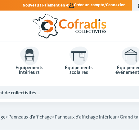
ement en 4x sans frais.
Créer un compte
Connexion
Équipements
Équipements
Équipeme
intérieurs
scolaires
événement
age
Panneaux d'affichage
Panneaux d'affichage intérieur
Grand ta
Potelets et bornes de ville
Mobilier événementiel
Tables de pique-nique
Panneaux d'affichage
Panneaux routiers
Matériel électoral
Bureaux scolaires
Poubelles intérieures
Mobilier enseignant
Barrières Vauban