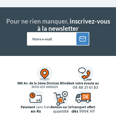
Pour ne rien manquer,
inscrivez-vous
à la newsletter
980 Av. de la 2ème Division Blindée
À votre écoute au
30133 LES ANGLES
04 48 21 61 83
Paiement
sans frais
Remise sur la
Transport offert
en 4x
quantité
dès
990€ HT