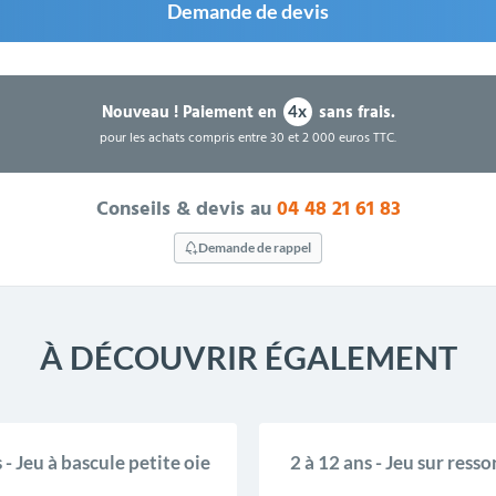
Demande de devis
Nouveau !
Paiement en
sans frais.
4x
pour les achats compris entre 30 et 2 000 euros TTC.
Conseils & devis au
04 48 21 61 83
Demande de rappel
À DÉCOUVRIR ÉGALEMENT
 - Jeu à bascule petite oie
2 à 12 ans - Jeu sur ress