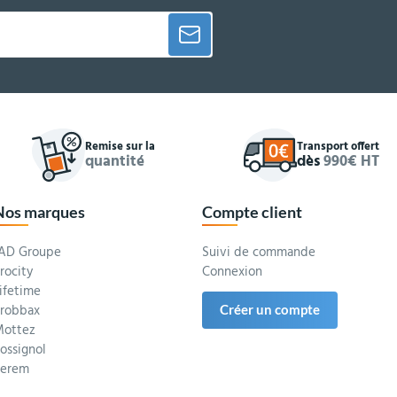
Remise sur la
Transport offert
quantité
dès
990€ HT
Nos marques
Compte client
AD Groupe
Suivi de commande
rocity
Connexion
ifetime
robbax
Créer un compte
ottez
ossignol
Serem