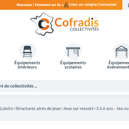
nt en 4x sans frais.
Créer un compte
Connexion
Équipements
Équipements
Équipeme
intérieurs
scolaires
événement
Loisirs
Structures aires de jeux
Jeux sur ressort
3 à 6 ans - Jeu s
Potelets et bornes de ville
Mobilier événementiel
Tables de pique-nique
Panneaux d'affichage
Panneaux routiers
Matériel électoral
Bureaux scolaires
Poubelles intérieures
Mobilier enseignant
Barrières Vauban