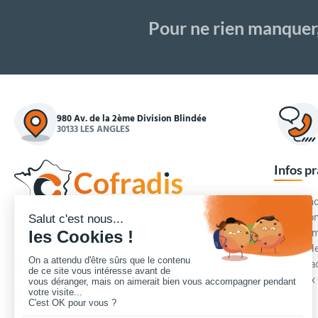
Pour ne rien manquer
980 Av. de la 2ème Division Blindée
30133 LES ANGLES
Infos p
Commande
Condition
Concepteur et fournisseur de mobilier urbain,
Qui somm
Cofradis
répond aux besoins d'équipements des
Modes de
services des collectivités locales, des entreprises
Blog et a
de travaux publics, lycées, écoles.
Foire aux
Nous contacter