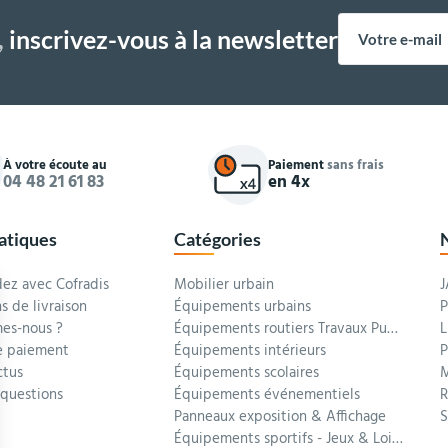
,
inscrivez-vous à la newsletter
À votre écoute au
Paiement
sans frais
04 48 21 61 83
en 4x
ratiques
Catégories
z avec Cofradis
Mobilier urbain
J
s de livraison
Équipements urbains
P
es-nous ?
Équipements routiers Travaux Publics
L
 paiement
Équipements intérieurs
P
ctus
Équipements scolaires
M
 questions
Équipements événementiels
R
Panneaux exposition & Affichage
Équipements sportifs - Jeux & Loisirs