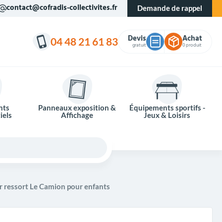
contact@cofradis-collectivites.fr
Demande de rappel
Devis
Achat
04 48 21 61 83
gratuit
0 produit
nts
Panneaux exposition &
Équipements sportifs -
iels
Affichage
Jeux & Loisirs
ur ressort Le Camion pour enfants