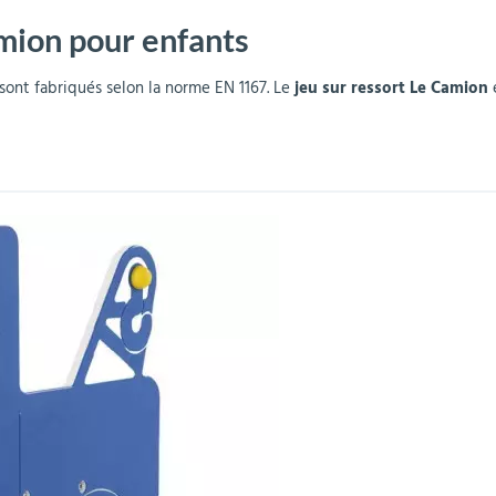
amion pour enfants
r
Mobilier de bureau
Miroirs de sécurité
Mobilier crèche et
Abris fumeurs
Pavoisement
Plaques Loi BLANQUER
Barrières de sécurité
maternelle
parking
sont fabriqués selon la norme EN 1167. Le
jeu sur ressort Le Camion
e