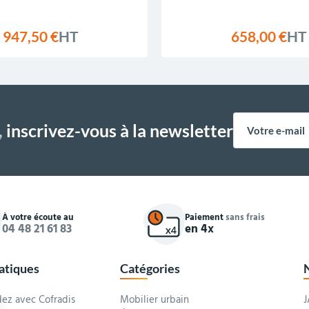
947,50 €
HT
658,00 €
HT
,
inscrivez-vous à la newsletter
À votre écoute au
Paiement
sans frais
04 48 21 61 83
en 4x
ratiques
Catégories
z avec Cofradis
Mobilier urbain
J