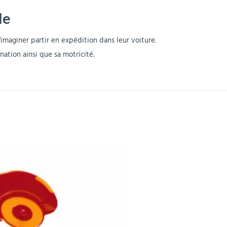
de
r
Mobilier de bureau
Miroirs de sécurité
Mobilier crèche et
Abris fumeurs
Pavoisement
Plaques Loi BLANQUER
Barrières de sécurité
maternelle
parking
s'imaginer partir en expédition dans leur voiture.
nation ainsi que sa motricité.