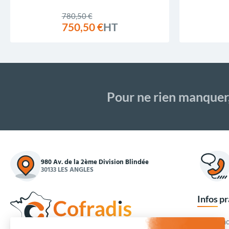
780,50 €
750,50 €
HT
Pour ne rien manquer
980 Av. de la 2ème Division Blindée
30133 LES ANGLES
Infos p
Commande