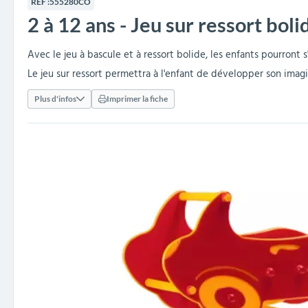
RÉF :
555280CO
collectivités
réception
amovibles
extérieurs
2 à 12 ans - Jeu sur ressort boli
Armoires et rangements
Structures aires de jeux
Séparateurs de voies et
Poteaux de guidage
Embellissement et
Barrières de ville
Vestiaires
Mobilier scolaire extérieu
Équipements sanitaires
Baby-foots & Billards
Décorations de Noël
Arceaux de sécurité
Travaux publics &
Cendriers urbains
fleurissement urbain
balises routières
collectivités
Industries
Avec le jeu à bascule et à ressort bolide, les enfants pourront 
Clous podotactiles et
Tables de cantine
Le jeu sur ressort permettra à l'enfant de développer son imagi
rampes d'accès
Plus d'infos
Imprimer la fiche