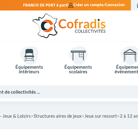
CO DE PORT à partir de 990€ HT
Créer un compte
Connexion
Nouvea
Équipements
Équipements
Équipeme
intérieurs
scolaires
événement
- Jeux & Loisirs
Structures aires de jeux
Jeux sur ressort
2 à 12 an
Potelets et bornes de ville
Mobilier événementiel
Tables de pique-nique
Panneaux d'affichage
Panneaux routiers
Matériel électoral
Bureaux scolaires
Poubelles intérieures
Mobilier enseignant
Barrières Vauban