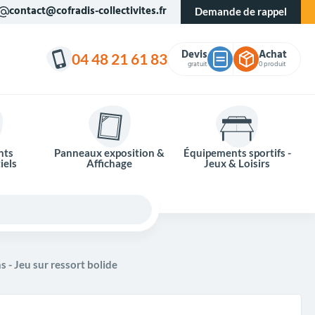
contact@cofradis-collectivites.fr
u ! Paiement en 4x sans frais.
Demande de rappel
Devis
Achat
04 48 21 61 83
gratuit
0 produit
nts
Panneaux exposition &
Équipements sportifs -
iels
Affichage
Jeux & Loisirs
s - Jeu sur ressort bolide