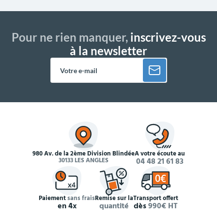
Pour ne rien manquer,
inscrivez-vous
à la newsletter
980 Av. de la 2ème Division Blindée
À votre écoute au
30133 LES ANGLES
04 48 21 61 83
Paiement
sans frais
Remise sur la
Transport offert
en 4x
quantité
dès
990€ HT