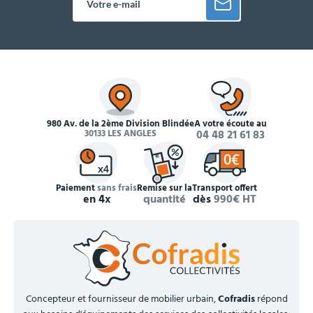
980 Av. de la 2ème Division Blindée
À votre écoute au
30133 LES ANGLES
04 48 21 61 83
Paiement
sans frais
Remise sur la
Transport offert
en 4x
quantité
dès
990€ HT
Concepteur et fournisseur de mobilier urbain,
Cofradis
répond