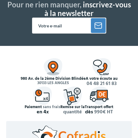
Pour ne rien manquer,
inscrivez-vous
à la newsletter
980 Av. de la 2ème Division Blindée
À votre écoute au
30133 LES ANGLES
04 48 21 61 83
Paiement
sans frais
Remise sur la
Transport offert
en 4x
quantité
dès
990€ HT