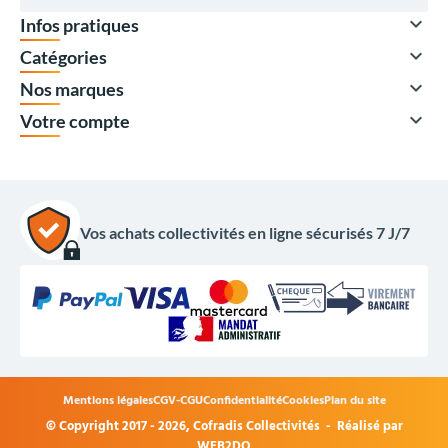

Infos pratiques

Catégories

Nos marques

Votre compte
Vos achats collectivités en ligne sécurisés 7 J/7
Devis uniquement
Mentions légales
CGV-CGU
Confidentialité
Cookies
Plan du site
© Copyright 2017 - 2026,
Cofradis Collectivités
- Réalisé par
Options du produit
WEB2DO