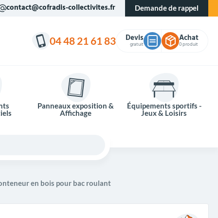
contact@cofradis-collectivites.fr
Demande de rappel
Devis
Achat
04 48 21 61 83
gratuit
0 produit
nts
Panneaux exposition &
Équipements sportifs -
iels
Affichage
Jeux & Loisirs
onteneur en bois pour bac roulant