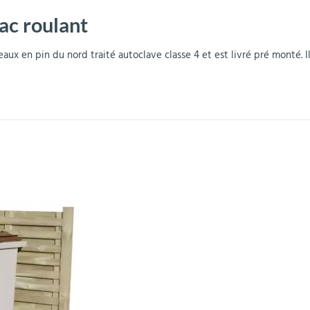
ac roulant
r
Mobilier de bureau
Miroirs de sécurité
Mobilier crèche et
Abris fumeurs
Pavoisement
Plaques Loi BLANQUER
Barrières de sécurité
maternelle
parking
aux en pin du nord traité autoclave classe 4 et est livré pré monté. I