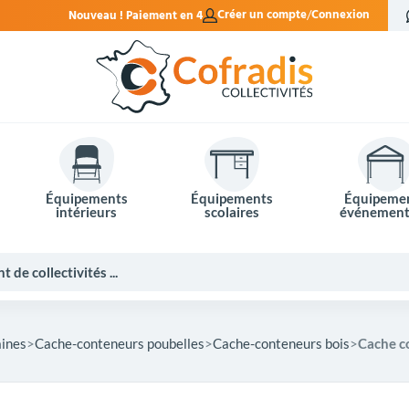
ement en 4x sans frais.
Créer un compte
Connexion
Équipements
Équipements
Équipeme
intérieurs
scolaires
événement
aines
Cache-conteneurs poubelles
Cache-conteneurs bois
Cache c
Potelets et bornes de ville
Mobilier événementiel
Tables de pique-nique
Panneaux d'affichage
Panneaux routiers
Matériel électoral
Bureaux scolaires
Poubelles intérieures
Mobilier enseignant
Barrières Vauban