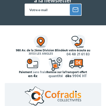
à la newsletter
980 Av. de la 2ème Division Blindée
À votre écoute au
30133 LES ANGLES
04 48 21 61 83
Paiement
sans frais
Remise sur la
Transport offert
en 4x
quantité
dès
990€ HT