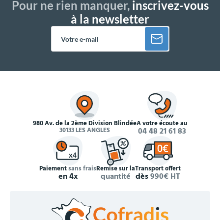
Pour ne rien manquer,
inscrivez-vous
à la newsletter
980 Av. de la 2ème Division Blindée
À votre écoute au
30133 LES ANGLES
04 48 21 61 83
Paiement
sans frais
Remise sur la
Transport offert
en 4x
quantité
dès
990€ HT