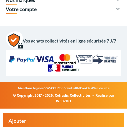
Nos marques

Votre compte
Vos achats collectivités en ligne sécurisés 7 J/7
Mentions légales
CGV-CGU
Confidentialité
Cookies
Plan du site
© Copyright 2017 - 2026,
Cofradis Collectivités
- Réalisé par
2 950,00 €
HT
WEB2DO
3 540,00 €
TTC
+
Acheter
Ajouter
maintenant
-