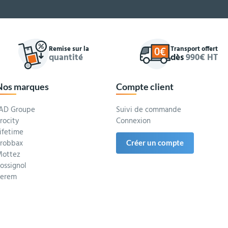
Remise sur la
Transport offert
quantité
dès
990€ HT
Nos marques
Compte client
AD Groupe
Suivi de commande
rocity
Connexion
ifetime
robbax
Créer un compte
ottez
ossignol
Serem