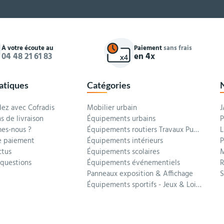
À votre écoute au
Paiement
sans frais
04 48 21 61 83
en 4x
ratiques
Catégories
z avec Cofradis
Mobilier urbain
J
s de livraison
Équipements urbains
P
es-nous ?
Équipements routiers Travaux Publics
L
 paiement
Équipements intérieurs
P
ctus
Équipements scolaires
M
 questions
Équipements événementiels
R
Panneaux exposition & Affichage
Équipements sportifs - Jeux & Loisirs