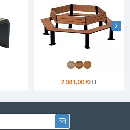
2 081,00 €
HT