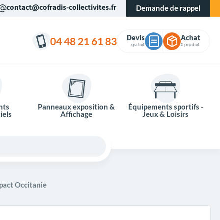
contact@cofradis-collectivites.fr
Demande de rappel
Devis
Achat
04 48 21 61 83
gratuit
0 produit
nts
Panneaux exposition &
Équipements sportifs -
iels
Affichage
Jeux & Loisirs
pact Occitanie