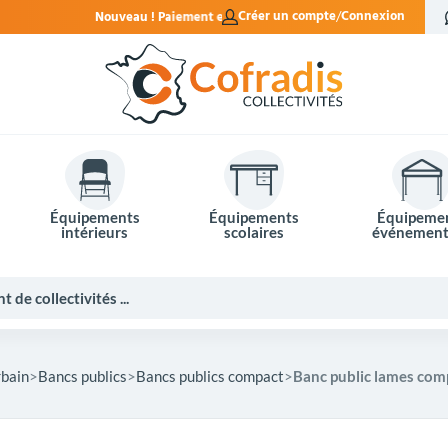
Paiement en 4x sans frais.
Créer un compte
Connexion
Équipements
Équipements
Équipeme
intérieurs
scolaires
événement
rbain
Bancs publics
Bancs publics compact
Banc public lames com
Potelets et bornes de ville
Mobilier événementiel
Tables de pique-nique
Panneaux d'affichage
Panneaux routiers
Matériel électoral
Bureaux scolaires
Poubelles intérieures
Mobilier enseignant
Barrières Vauban