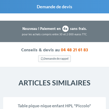
Demande de devis
Nouveau !
Paiement en
sans frais.
4x
pour les achats compris entre 30 et 2 000 euros TTC.
Conseils & devis au
04 48 21 61 83
Demande de rappel
ARTICLES SIMILAIRES
Table pique-nique enfant HPL "Piccolo"