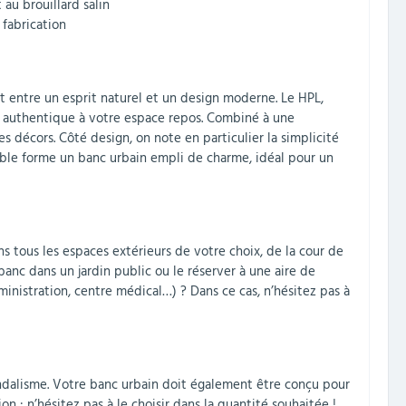
au brouillard salin
 fabrication
ait entre un esprit naturel et un design moderne. Le HPL,
e authentique à votre espace repos. Combiné à une
es décors. Côté design, on note en particulier la simplicité
emble forme un banc urbain empli de charme, idéal pour un
ns tous les espaces extérieurs de votre choix, de la cour de
 banc dans un jardin public ou le réserver à une aire de
nistration, centre médical…) ? Dans ce cas, n’hésitez pas à
vandalisme. Votre banc urbain doit également être conçu pour
ion : n’hésitez pas à le choisir dans la quantité souhaitée !