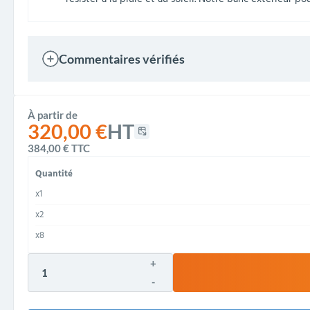
Commentaires vérifiés
À partir de
320,00 €
HT
384,00 €
TTC
Quantité
x1
x2
x8
+
-