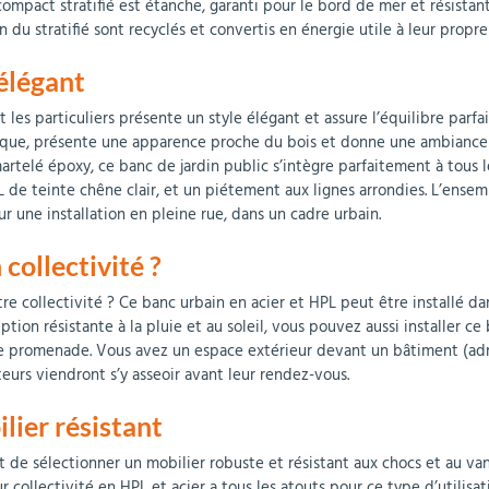
ompact stratifié est étanche, garanti pour le bord de mer et résistant 
 du stratifié sont recyclés et convertis en énergie utile à leur propre
élégant
 les particuliers présente un style élégant et assure l’équilibre parf
olique, présente une apparence proche du bois et donne une ambianc
martelé époxy, ce banc de jardin public s’intègre parfaitement à tous l
PL de teinte chêne clair, et un piétement aux lignes arrondies. L’ens
une installation en pleine rue, dans un cadre urbain.
collectivité ?
e collectivité ? Ce banc urbain en acier et HPL peut être installé da
ption résistante à la pluie et au soleil, vous pouvez aussi installer ce
 de promenade. Vous avez un espace extérieur devant un bâtiment (admi
iteurs viendront s’y asseoir avant leur rendez-vous.
lier résistant
git de sélectionner un mobilier robuste et résistant aux chocs et au 
ur collectivité en HPL et acier a tous les atouts pour ce type d’utilisat