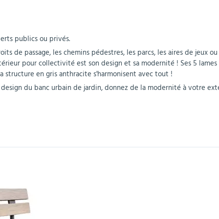
r
Mobilier de bureau
Miroirs de sécurité
Mobilier crèche et
Abris fumeurs
Pavoisement
Plaques Loi BLANQUER
Barrières de sécurité
maternelle
parking
ts publics ou privés.
its de passage, les chemins pédestres, les parcs, les aires de jeux ou 
érieur pour collectivité est son design et sa modernité ! Ses 5 lames 
a structure en gris anthracite s'harmonisent avec tout !
et design du banc urbain de jardin, donnez de la modernité à votre ext