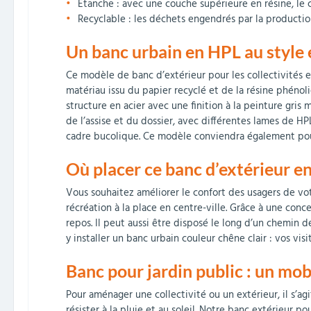
Étanche : avec une couche supérieure en résine, le c
Recyclable : les déchets engendrés par la production
Un banc urbain en HPL au style 
Ce modèle de banc d’extérieur pour les collectivités et
matériau issu du papier recyclé et de la résine phén
structure en acier avec une finition à la peinture gris 
de l’assise et du dossier, avec différentes lames de H
cadre bucolique. Ce modèle conviendra également pour 
Où placer ce banc d’extérieur en 
Vous souhaitez améliorer le confort des usagers de votr
récréation à la place en centre-ville. Grâce à une conce
repos. Il peut aussi être disposé le long d’un chemin
y installer un banc urbain couleur chêne clair : vos vis
Banc pour jardin public : un mobi
Pour aménager une collectivité ou un extérieur, il s’a
résister à la pluie et au soleil. Notre banc extérieur po