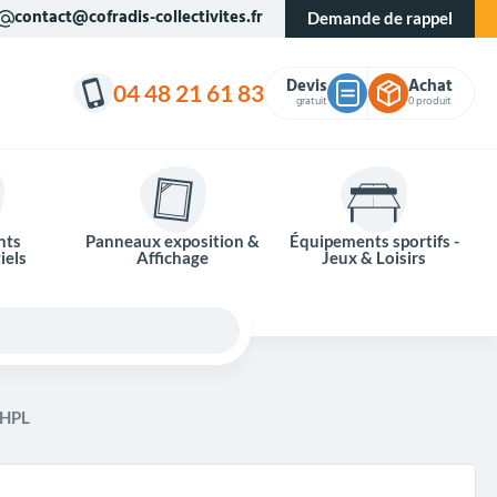
contact@cofradis-collectivites.fr
Demande de rappel
Devis
Achat
04 48 21 61 83
gratuit
0 produit
nts
Panneaux exposition &
Équipements sportifs -
iels
Affichage
Jeux & Loisirs
 HPL