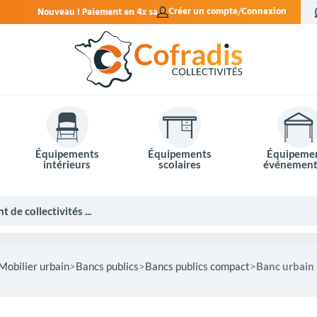
 en 4x sans frais.
Créer un compte
Connexion
Équipements
Équipements
Équipeme
intérieurs
scolaires
événement
Mobilier urbain
Bancs publics
Bancs publics compact
Banc urbain
Potelets et bornes de ville
Mobilier événementiel
Tables de pique-nique
Panneaux d'affichage
Panneaux routiers
Matériel électoral
Bureaux scolaires
Poubelles intérieures
Mobilier enseignant
Barrières Vauban