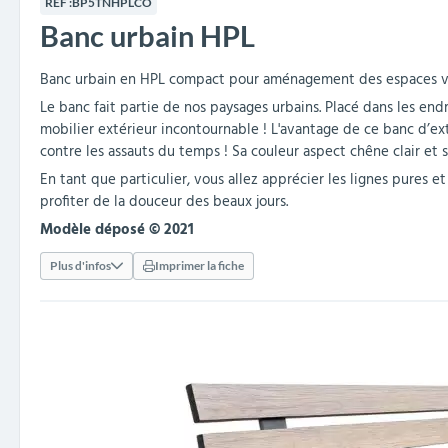
RÉF :
BP5TNHPLCO
collectivités
réception
amovibles
extérieurs
Banc urbain HPL
Armoires et rangements
Structures aires de jeux
Séparateurs de voies et
Poteaux de guidage
Embellissement et
Barrières de ville
Vestiaires
Mobilier scolaire extérieu
Équipements sanitaires
Baby-foots & Billards
Décorations de Noël
Arceaux de sécurité
Travaux publics &
Cendriers urbains
fleurissement urbain
balises routières
collectivités
Industries
Banc urbain en HPL compact pour aménagement des espaces ver
Clous podotactiles et
Tables de cantine
Le banc fait partie de nos paysages urbains. Placé dans les endro
rampes d'accès
mobilier extérieur incontournable ! L'avantage de ce banc d’ext
contre les assauts du temps ! Sa couleur aspect chêne clair et s
En tant que particulier, vous allez apprécier les lignes pures 
profiter de la douceur des beaux jours.
Modèle déposé © 2021
Plus d'infos
Imprimer la fiche