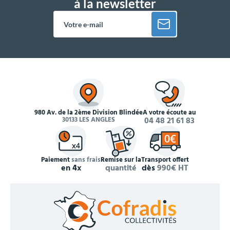
à la newsletter
980 Av. de la 2ème Division Blindée
À votre écoute au
30133 LES ANGLES
04 48 21 61 83
Paiement
sans frais
Remise sur la
Transport offert
en 4x
quantité
dès
990€ HT