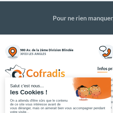
Pour ne rien manquer
980 Av. de la 2ème Division Blindée
30133 LES ANGLES
Infos p
Commande
Condition
Concepteur et fournisseur de mobilier urbain,
Qui somm
Cofradis
répond aux besoins d'équipements des
Modes de
services des collectivités locales, des entreprises
Blog et a
de travaux publics, lycées, écoles.
Foire aux