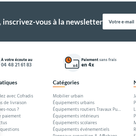
,
inscrivez-vous à la newsletter
À votre écoute au
Paiement
sans frais
04 48 21 61 83
en 4x
ratiques
Catégories
z avec Cofradis
Mobilier urbain
J
s de livraison
Équipements urbains
P
es-nous ?
Équipements routiers Travaux Publics
L
 paiement
Équipements intérieurs
P
ctus
Équipements scolaires
M
 questions
Équipements événementiels
R