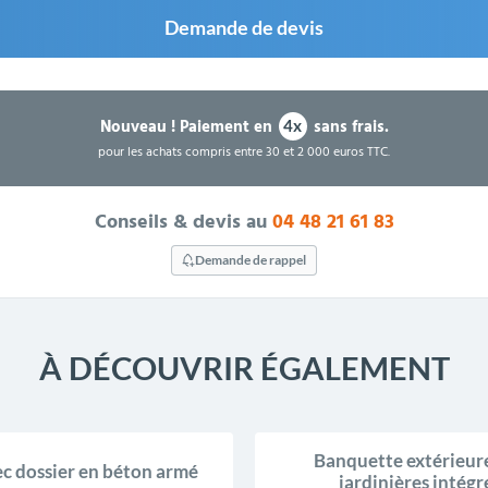
Demande de devis
Nouveau !
Paiement en
sans frais.
4x
pour les achats compris entre 30 et 2 000 euros TTC.
Conseils & devis au
04 48 21 61 83
Demande de rappel
À DÉCOUVRIR ÉGALEMENT
Banquette extérieur
c dossier en béton armé
jardinières intégr