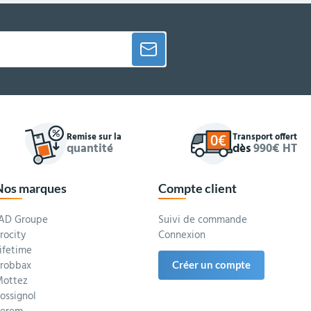
Remise sur la
Transport offert
quantité
dès
990€ HT
Nos marques
Compte client
AD Groupe
Suivi de commande
rocity
Connexion
ifetime
robbax
Créer un compte
ottez
ossignol