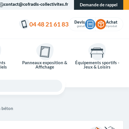
contact@cofradis-collectivites.fr
Demande de rappel
Devis
Achat
04 48 21 61 83
gratuit
0 produit
nts
Panneaux exposition &
Équipements sportifs -
iels
Affichage
Jeux & Loisirs
n béton