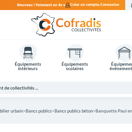
ment en 4x sans frais.
Créer un compte
Connexion
Équipements
Équipements
Équipeme
intérieurs
scolaires
événement
ilier urbain
Bancs publics
Bancs publics béton
Banquette Paul e
Potelets et bornes de ville
Mobilier événementiel
Tables de pique-nique
Panneaux d'affichage
Panneaux routiers
Matériel électoral
Bureaux scolaires
Poubelles intérieures
Mobilier enseignant
Barrières Vauban