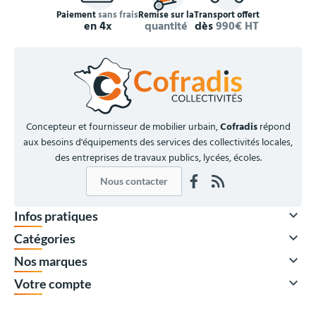
Paiement
sans frais
Remise sur la
Transport offert
en 4x
quantité
dès
990€ HT
Concepteur et fournisseur de mobilier urbain,
Cofradis
répond
aux besoins d'équipements des services des collectivités locales,
des entreprises de travaux publics, lycées, écoles.
Nous contacter
À partir de

Infos pratiques
46,00 €
HT

Catégories
55,20 €
TTC

Nos marques
Quantité
Prix unitaire HT

Votre compte
x1
93,00 €
x5
56,00 €