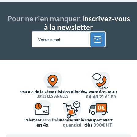
Pour ne rien manquer,
inscrivez-vous
à la newsletter
980 Av. de la 2ème Division Blindée
À votre écoute au
30133 LES ANGLES
04 48 21 61 83
Paiement
sans frais
Remise sur la
Transport offert
en 4x
quantité
dès
990€ HT