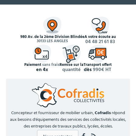
980 Av. de la 2ème Division Blindée
À votre écoute au
30133 LES ANGLES
04 48 21 61 83
Paiement
sans frais
Remise sur la
Transport offert
en 4x
quantité
dès
990€ HT
Concepteur et fournisseur de mobilier urbain,
Cofradis
répond
aux besoins d'équipements des services des collectivités locales,
des entreprises de travaux publics, lycées, écoles.