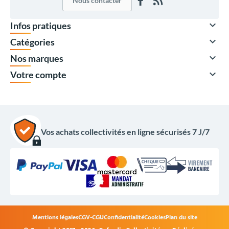
Nous contacter

Infos pratiques

Catégories

Nos marques

Votre compte
Vos achats collectivités en ligne sécurisés 7 J/7
Mentions légales
CGV-CGU
Confidentialité
Cookies
Plan du site
99,00 €
HT