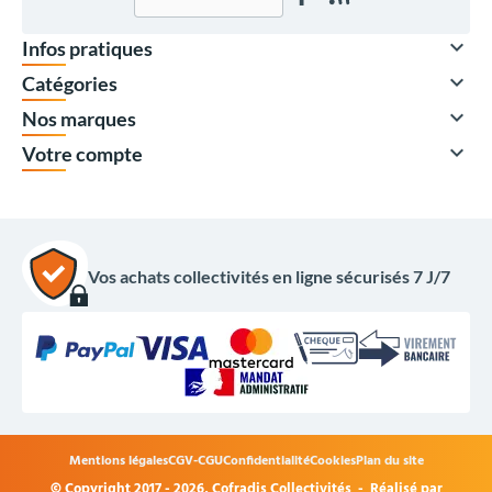

Infos pratiques

Catégories

Nos marques

Votre compte
Vos achats collectivités en ligne sécurisés 7 J/7
Mentions légales
CGV-CGU
Confidentialité
Cookies
Plan du site
© Copyright 2017 - 2026,
Cofradis Collectivités
- Réalisé par