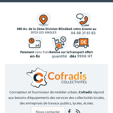
980 Av. de la 2ème Division Blindée
À votre écoute au
30133 LES ANGLES
04 48 21 61 83
Paiement
sans frais
Remise sur la
Transport offert
en 4x
quantité
dès
990€ HT
Concepteur et fournisseur de mobilier urbain,
Cofradis
répond
aux besoins d'équipements des services des collectivités locales,
des entreprises de travaux publics, lycées, écoles.
Nous contacter