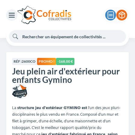
RÉF :
2600CO
PROMO !
-168,00 €
Jeu plein air d'extérieur pour
enfants Gymino
La
structure jeu d'extérieur GYMINO est
l'un des jeux pluri-
disciplinaires le plus vendu en France. Composé d'un mur et
filet à grimper, d'une échelle, d'une maisonnette et d'un
toboggan.
C'est le meilleur rapport qualité/prix du
marché
pour ce
jeu d'extérieur fabriqué en France, selon