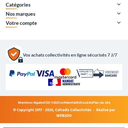

Catégories

Nos marques

Votre compte
Vos achats collectivités en ligne sécurisés 7 J/7
Mentions légales
CGV-CGU
Confidentialité
Cookies
Plan du site
2 657,00 €
© Copyright 2017 - 2026,
Cofradis Collectivités
- Réalisé par
2 489,00 €
HT
WEB2DO
2 986,80 €
TTC