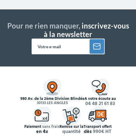
Pour ne rien manquer,
inscrivez-vous
à la newsletter
980 Av. de la 2ème Division Blindée
À votre écoute au
30133 LES ANGLES
04 48 21 61 83
Paiement
sans frais
Remise sur la
Transport offert
en 4x
quantité
dès
990€ HT