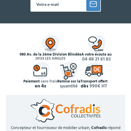
980 Av. de la 2ème Division Blindée
À votre écoute au
30133 LES ANGLES
04 48 21 61 83
Paiement
sans frais
Remise sur la
Transport offert
en 4x
quantité
dès
990€ HT
Concepteur et fournisseur de mobilier urbain,
Cofradis
répond