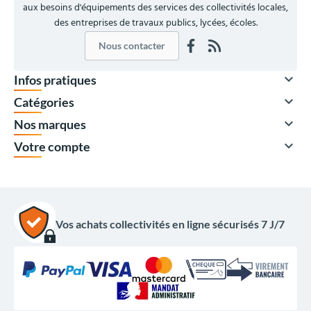
aux besoins d'équipements des services des collectivités locales,
des entreprises de travaux publics, lycées, écoles.
Nous contacter

Infos pratiques

Catégories

Nos marques

Votre compte
À partir de
Vos achats collectivités en ligne sécurisés 7 J/7
256,00 €
HT
307,20 €
TTC
Quantité
Prix unitaire HT
x1
336,00 €