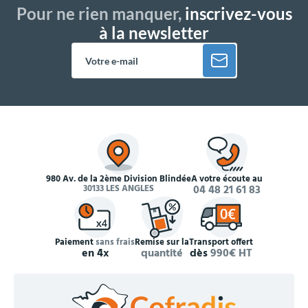
Pour ne rien manquer,
inscrivez-vous
à la newsletter
980 Av. de la 2ème Division Blindée
À votre écoute au
30133 LES ANGLES
04 48 21 61 83
Paiement
sans frais
Remise sur la
Transport offert
en 4x
quantité
dès
990€ HT