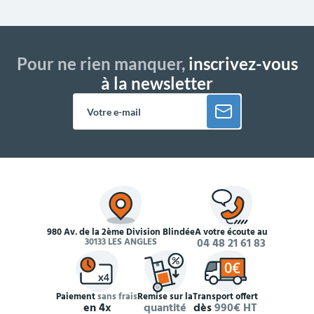
Pour ne rien manquer,
inscrivez-vous
à la newsletter
980 Av. de la 2ème Division Blindée
À votre écoute au
30133 LES ANGLES
04 48 21 61 83
Paiement
sans frais
Remise sur la
Transport offert
en 4x
quantité
dès
990€ HT