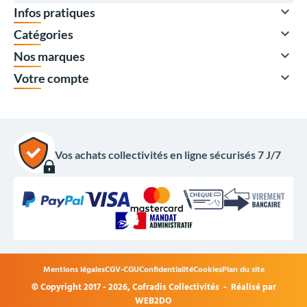

Infos pratiques

Catégories

Nos marques

Votre compte
Vos achats collectivités en ligne sécurisés 7 J/7
9 439,00 €
HT
11 326,80 €
TTC
Options du produit
Mentions légales
CGV-CGU
Confidentialité
Cookies
Plan du site
Coloris Procity :
© Copyright 2017 - 2026,
Cofradis Collectivités
- Réalisé par
WEB2DO