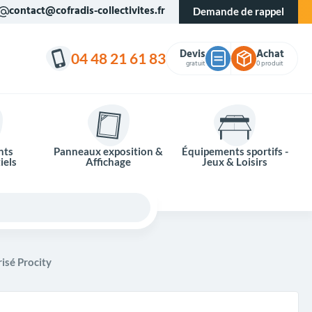
contact@cofradis-collectivites.fr
Demande de rappel
Devis
Achat
04 48 21 61 83
gratuit
0 produit
nts
Panneaux exposition &
Équipements sportifs -
iels
Affichage
Jeux & Loisirs
isé Procity