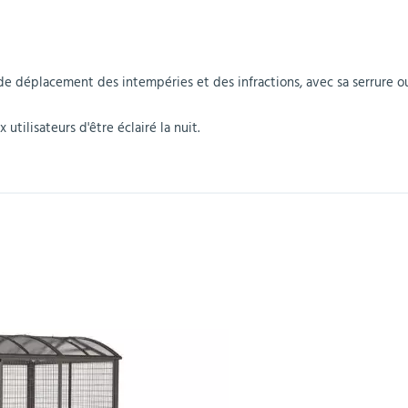
r
Mobilier de bureau
Miroirs de sécurité
Mobilier crèche et
Abris fumeurs
Pavoisement
Plaques Loi BLANQUER
Barrières de sécurité
maternelle
parking
e déplacement des intempéries et des infractions, avec sa serrure o
tilisateurs d'être éclairé la nuit.