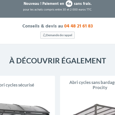
Nouveau !
Paiement en
sans frais.
4x
pour les achats compris entre 30 et 2 000 euros TTC.
Conseils & devis au
04 48 21 61 83
Demande de rappel
À DÉCOUVRIR ÉGALEMENT
Abri cycles sans bardag
ri cycles sécurisé
Procity