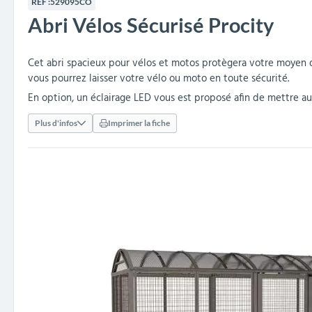
RÉF :
529095CO
collectivités
réception
amovibles
extérieurs
Abri Vélos Sécurisé Procity
Armoires et rangements
Structures aires de jeux
Séparateurs de voies et
Poteaux de guidage
Embellissement et
Barrières de ville
Vestiaires
Mobilier scolaire extérieu
Équipements sanitaires
Baby-foots & Billards
Décorations de Noël
Arceaux de sécurité
Travaux publics &
Cendriers urbains
fleurissement urbain
balises routières
collectivités
Industries
Cet abri spacieux pour vélos et motos protègera votre moyen d
Clous podotactiles et
Tables de cantine
vous pourrez laisser votre vélo ou moto en toute sécurité.
rampes d'accès
En option, un éclairage LED vous est proposé afin de mettre aux u
Plus d'infos
Imprimer la fiche