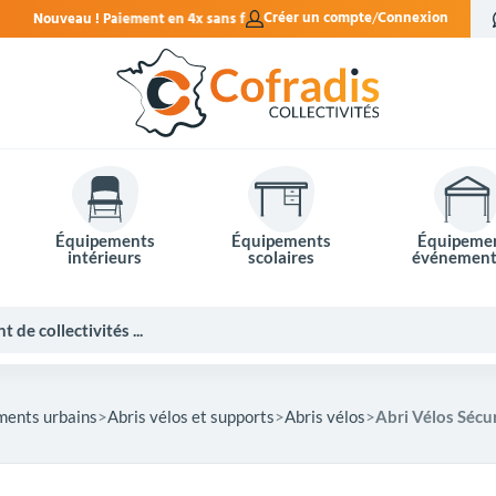
x sans frais.
Créer un compte
Connexion
Équipements
Équipements
Équipeme
intérieurs
scolaires
événement
ments urbains
Abris vélos et supports
Abris vélos
Abri Vélos Sécur
Potelets et bornes de ville
Mobilier événementiel
Tables de pique-nique
Panneaux d'affichage
Panneaux routiers
Matériel électoral
Bureaux scolaires
Poubelles intérieures
Mobilier enseignant
Barrières Vauban