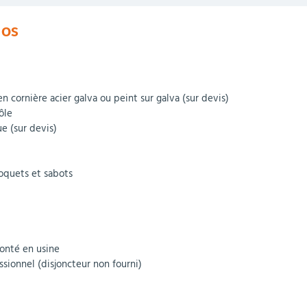
los
en cornière acier galva ou peint sur galva (sur devis)
ôle
e (sur devis)
loquets et sabots
monté en usine
sionnel (disjoncteur non fourni)