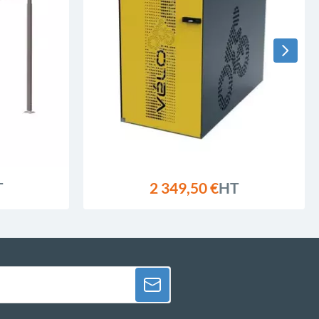
T
2 349,50 €
HT