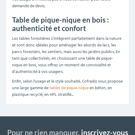
Afin de garantir la satisfaction et le confort de tous les
usagers, Cofradis vous propose différents modèles de table
de pique-nique en bois, qui prennent en compte
l’
accessibilité des PMR
, la
sécurité des enfants
et des
familles, avec des
tables pique-nique en bois avec coins
arrondis
comme le
table pique-nique Québec
, ou encore le
confort des
randonneurs
. En tant que collectivités, vous
trouverez un modèle adapté à chaque usage parmi les
différentes formes de tables pique-nique en bois : ronde,
rectangulaire, avec toit, table forestière…
Tables de pique-nique en bois :
notre sélection pour vos espaces
publics
Table de pique-nique en bois avec
bancs intégrés ou tabourets
La
table forestière rectangulaire
avec banc est le modèle le
plus connu de table de pique-nique en bois. Alliant tradition