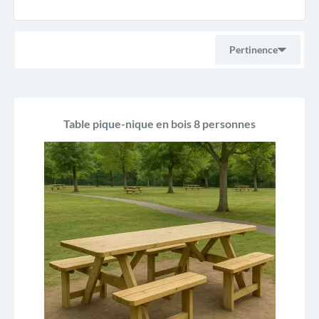
Pertinence
Ventes, ordre décroissant
Table pique-nique en bois 8 personnes
Pertinence
Nom, A à Z
Nom, Z à A
Prix, croissant
Prix, décroissant
Reference, A to Z
Reference, Z to A