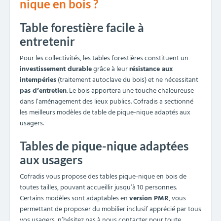
adaptées pour un usage intensif par le public. Non seulement
nos tables sont conçues dans des essences de bois connues
pour leur solidité, mais le bois bénéficie d’un
traitement
autoclave
lui assurant une grande résistance aux
intempéries.
Les bois traités sont ainsi classés selon les usages :
Classe 1 : bois destiné à un usage intérieur, où le taux
d’humidité ne dépassera pas 20%
Classe 2 : bois tolérant occasionnellement un taux d’humidité
supérieur à 20%
Classe 3 : bois supportant un contact fréquent avec
l’humidité, même au-delà de 20%
Classe 4 : bois idéal pour le mobilier urbain, supportant le
contact permanent avec l’eau douce, et donc imputrescible
Classe 5 : bois le plus résistant, pouvant être exposé aussi
bien à l’eau douce qu'à l’eau salée.
Des modèles pensés pour tous les
usagers