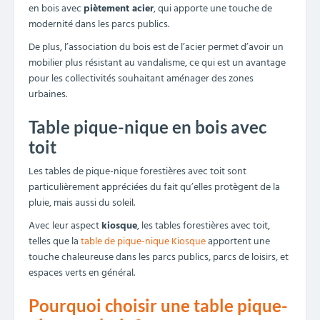
Les avantages des tables de
pique-nique en bois pour les
collectivités
Une esthétique naturelle et
chaleureuse
Les tables pique-nique en bois sont particulièrement
appréciées par les usages pour leur confort, leur convivialité
et leur authenticité. Étant conçues en bois, elles
s’intègrent
parfaitement dans la nature
, sans dénaturer le paysage. Le
bois permet de créer une atmosphère accueillante et
réconfortante pour les usagers.
Une solidité éprouvée :
traitements et essences durables
Cofradis vous propose des tables de pique-nique bois