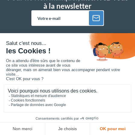
et authenticité, elle s’intègre parfaitement dans les forêts ou
parcs naturels.
Cofradis vous propose aussi des
tables de pique-nique
rondes ou carrées
, permettant aux usagers de partager un
moment convivial. Afin de faciliter l’assise, vous pourrez opter
pour des modèles de tables de pique-nique en bois avec
tabourets.
Table de pique-nique bois avec
piètement en acier
Cofradis a sélectionné pour vous des tables de pique-nique
en bois avec
piètement acier
, qui apporte une touche de
modernité dans les parcs publics.
De plus, l’association du bois est de l’acier permet d’avoir un
mobilier plus résistant au vandalisme, ce qui est un avantage
pour les collectivités souhaitant aménager des zones
urbaines.