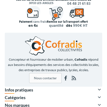
30133 LES ANGLES
04 48 21 61 83
Paiement
sans frais
Remise sur la
Transport offert
en 4x
quantité
dès
990€ HT
Concepteur et fournisseur de mobilier urbain,
Cofradis
répond
aux besoins d'équipements des services des collectivités locales,
des entreprises de travaux publics, lycées, écoles.
Nous contacter

Infos pratiques

Catégories

Nos marques