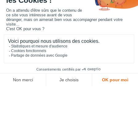
le
banc en plastique recyclé
est conçu pour une utilisation
fréquente, il est traité anti-UV et anti-graffitis. Garanti 10 ans,
sans entretien, sans échardes, le
banc de jardin en
plastique recyclé
est fabriqué en France.
Banc en plastique recyclé : un
large choix de modèles
Retrouvez notre gamme de
banc d'extérieur en plastique
et
de banquettes d'extérieur en plastique recyclé. COFRADIS
Collectivités vous propose une gamme complète de banc en
plastique recyclé : banc tout en plastique, banc à pieds en
fonte et lattes en plastique recyclé, ou banc de jardin en
plastique recyclé pour l'entourage d'arbre.
Le plastique recyclé offre à la fois une solution écologique
pour la conception de mobilier urbain, tout en bénéficiant
des techniques innovantes de transformation et de
façonnage du plastique. C'est ainsi que chaque banc en
plastique recyclé présent sur notre site adopte des formats et
des designs variés, du plus classique au plus contemporain,