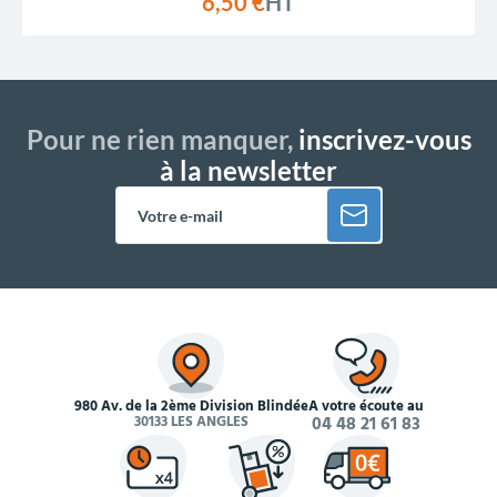
6,50 €
HT
Pour ne rien manquer,
inscrivez-vous
à la newsletter
980 Av. de la 2ème Division Blindée
À votre écoute au
30133 LES ANGLES
04 48 21 61 83