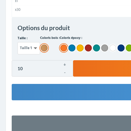
x1
x30
Options du produit
Coloris bois :
Coloris époxy :
Taille :
+
-