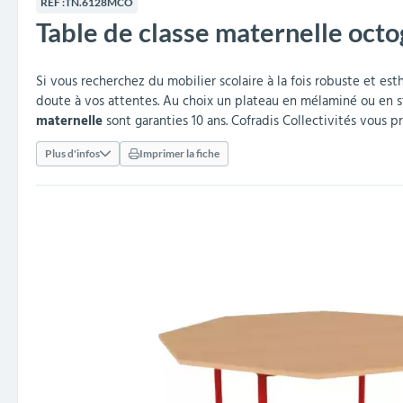
RÉF :
TN.6128MCO
collectivités
réception
amovibles
extérieurs
Table de classe maternelle oct
Armoires et rangements
Structures aires de jeux
Séparateurs de voies et
Poteaux de guidage
Embellissement et
Barrières de ville
Vestiaires
Mobilier scolaire extérieu
Équipements sanitaires
Baby-foots & Billards
Décorations de Noël
Arceaux de sécurité
Travaux publics &
Cendriers urbains
fleurissement urbain
balises routières
collectivités
Industries
Si vous recherchez du mobilier scolaire à la fois robuste et est
Clous podotactiles et
Tables de cantine
doute à vos attentes. Au choix un plateau en mélaminé ou en stra
rampes d'accès
maternelle
sont garanties 10 ans. Cofradis Collectivités vous p
Plus d'infos
Imprimer la fiche