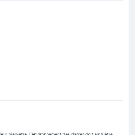
eur bien-être. L’environnement des classes doit ainsi être