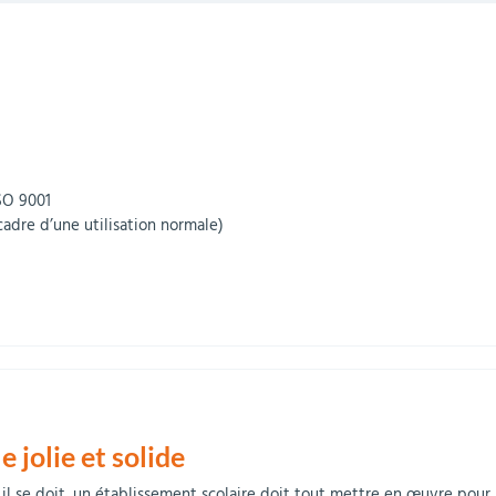
ISO 9001
cadre d’une utilisation normale)
 jolie et solide
l se doit, un établissement scolaire doit tout mettre en œuvre pour l