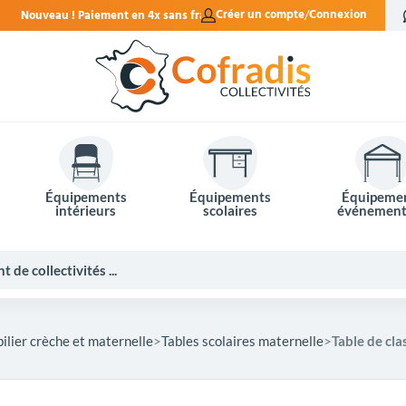
4x sans frais.
Créer un compte
Connexion
Équipements
Équipements
Équipeme
intérieurs
scolaires
événement
ilier crèche et maternelle
Tables scolaires maternelle
Table de cl
Potelets et bornes de ville
Mobilier événementiel
Tables de pique-nique
Panneaux d'affichage
Panneaux routiers
Matériel électoral
Bureaux scolaires
Poubelles intérieures
Mobilier enseignant
Barrières Vauban