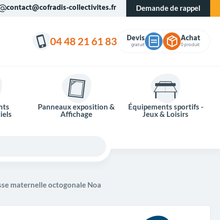
contact@cofradis-collectivites.fr
Demande de rappel
Devis
Achat
04 48 21 61 83
gratuit
0 produit
nts
Panneaux exposition &
Équipements sportifs -
iels
Affichage
Jeux & Loisirs
asse maternelle octogonale Noa