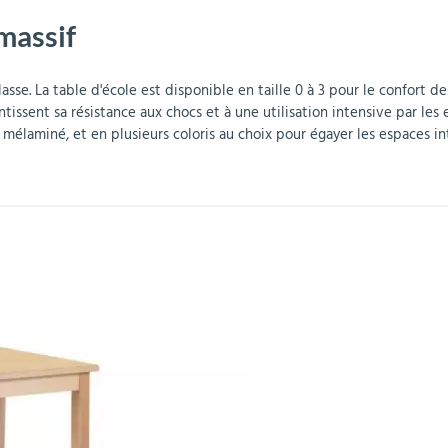
massif
r
Mobilier de bureau
Miroirs de sécurité
Mobilier crèche et
Abris fumeurs
Pavoisement
Plaques Loi BLANQUER
Barrières de sécurité
maternelle
parking
asse. La table d'école est disponible en taille 0 à 3 pour le confort des
tissent sa résistance aux chocs et à une utilisation intensive par les 
n mélaminé, et en plusieurs coloris au choix pour égayer les espaces int