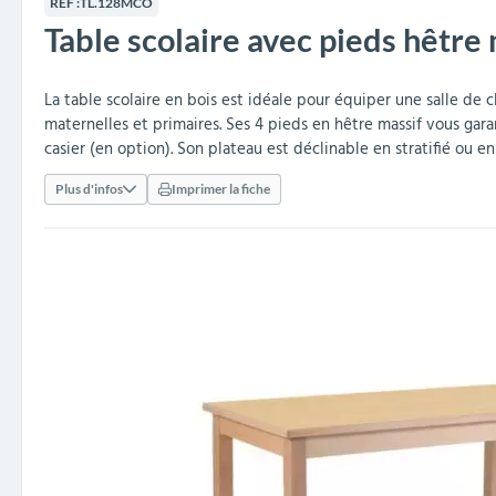
RÉF :
TL.128MCO
collectivités
réception
amovibles
extérieurs
Table scolaire avec pieds hêtre 
Armoires et rangements
Structures aires de jeux
Séparateurs de voies et
Poteaux de guidage
Embellissement et
Barrières de ville
Vestiaires
Mobilier scolaire extérieu
Équipements sanitaires
Baby-foots & Billards
Décorations de Noël
Arceaux de sécurité
Travaux publics &
Cendriers urbains
fleurissement urbain
balises routières
collectivités
Industries
La table scolaire en bois est idéale pour équiper une salle de cl
Clous podotactiles et
Tables de cantine
maternelles et primaires. Ses 4 pieds en hêtre massif vous garan
rampes d'accès
casier (en option). Son plateau est déclinable en stratifié ou e
Plus d'infos
Imprimer la fiche