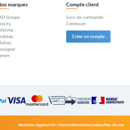
Nos marques
Compte client
AD Groupe
Suivi de commande
rocity
Connexion
ifetime
robbax
Créer un compte
ottez
ossignol
Serem
Mentions légales
CGV-CGU
Confidentialité
Cookies
Plan du site