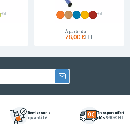
+8
+8
À partir de
78,00 €
HT
Remise sur la
Transport offert
quantité
dès
990€ HT