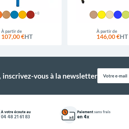
+8
À partir de
À partir de
107,00 €
HT
146,00 €
HT
,
inscrivez-vous à la newsletter
À votre écoute au
Paiement
sans frais
04 48 21 61 83
en 4x