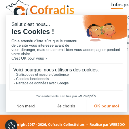
Infos p
Commande
Condition
Concepteur et fournisseur de mobilier urbain,
Qui somm
Cofradis
répond aux besoins d'équipements des
Modes de
services des collectivités locales, des entreprises
Blog et a
de travaux publics, lycées, écoles.
Foire aux
Nous contacter
Vos achats collectivités en ligne sécurisés 7 J/7
© Copyright 2017 - 2026,
Cofradis Collectivités
- Réalisé par
WEB2DO