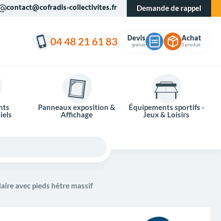
contact@cofradis-collectivites.fr
Demande de rappel
Devis
Achat
04 48 21 61 83
gratuit
0 produit
nts
Panneaux exposition &
Équipements sportifs -
iels
Affichage
Jeux & Loisirs
laire avec pieds hêtre massif