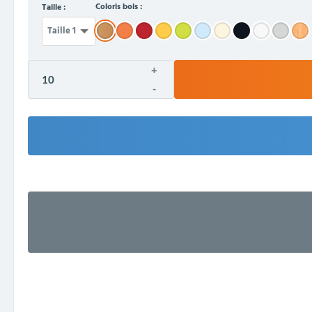
Coloris bois :
Taille :
+
-