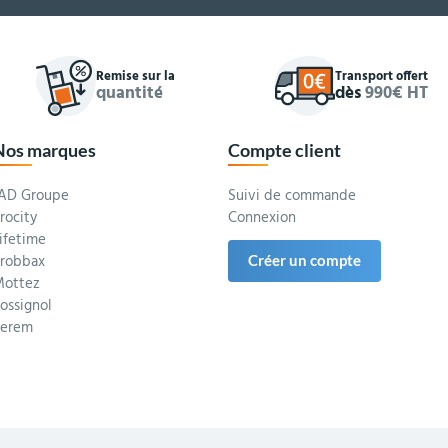
Remise sur la
Transport offert
quantité
dès
990€ HT
Nos marques
Compte client
AD Groupe
Suivi de commande
rocity
Connexion
ifetime
robbax
Créer un compte
ottez
ossignol
Serem