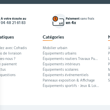
À votre écoute au
Paiement
sans frais
04 48 21 61 83
en 4x
ratiques
Catégories
z avec Cofradis
Mobilier urbain
J
s de livraison
Équipements urbains
P
es-nous ?
Équipements routiers Travaux Publics
L
 paiement
Équipements intérieurs
P
ctus
Équipements scolaires
M
 questions
Équipements événementiels
R
Panneaux exposition & Affichage
Équipements sportifs - Jeux & Loisirs