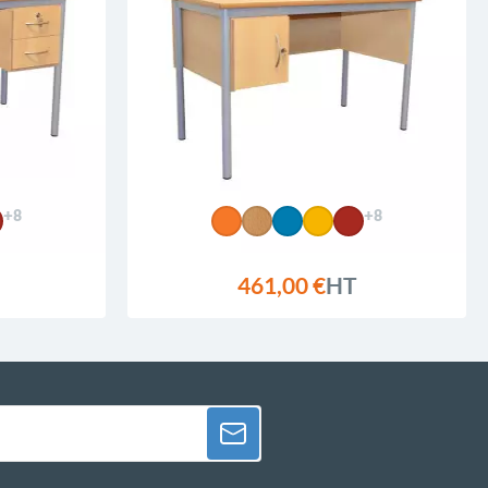
+8
+8
461,00 €
HT