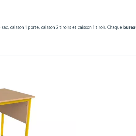
r
Mobilier de bureau
Miroirs de sécurité
Mobilier crèche et
Abris fumeurs
Pavoisement
Plaques Loi BLANQUER
Barrières de sécurité
maternelle
parking
c, caisson 1 porte, caisson 2 tiroirs et caisson 1 tiroir. Chaque
burea