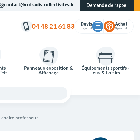
contact@cofradis-collectivites.fr
Demande de rappel
Devis
Achat
04 48 21 61 83
gratuit
0 produit
nts
Panneaux exposition &
Équipements sportifs -
iels
Affichage
Jeux & Loisirs
 chaire professeur