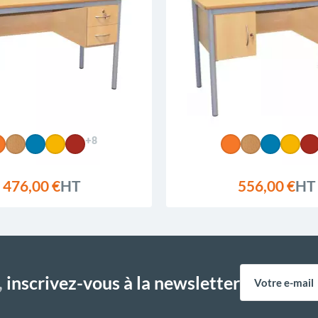
+8
476,00 €
HT
556,00 €
HT
,
inscrivez-vous à la newsletter