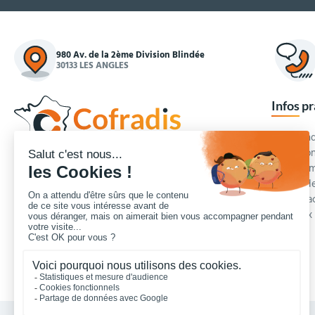
980 Av. de la 2ème Division Blindée
30133 LES ANGLES
Infos p
Commande
Condition
Concepteur et fournisseur de mobilier urbain,
Qui somm
Cofradis
répond aux besoins d'équipements des
Modes de
services des collectivités locales, des entreprises
Blog et a
de travaux publics, lycées, écoles.
Foire aux
Nous contacter