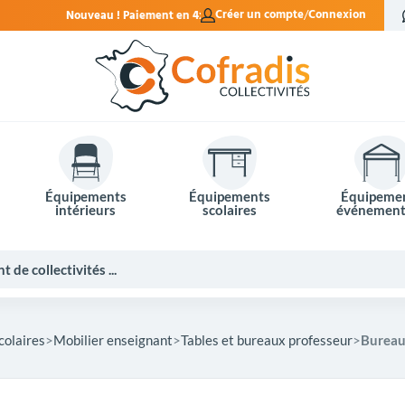
ement en 4x sans frais.
Créer un compte
Connexion
Équipements
Équipements
Équipeme
intérieurs
scolaires
événement
colaires
Mobilier enseignant
Tables et bureaux professeur
Bureau
Potelets et bornes de ville
Mobilier événementiel
Tables de pique-nique
Panneaux d'affichage
Panneaux routiers
Matériel électoral
Bureaux scolaires
Poubelles intérieures
Mobilier enseignant
Barrières Vauban