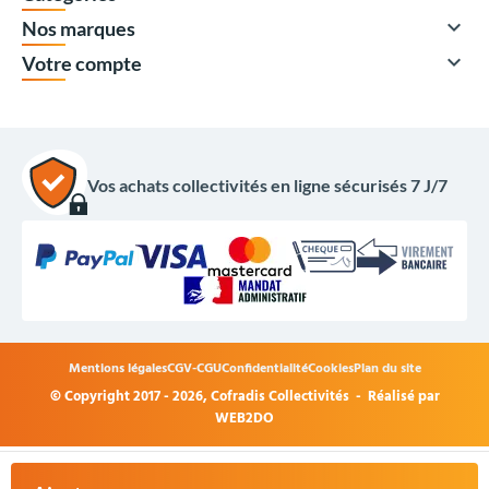

Nos marques

Votre compte
Vos achats collectivités en ligne sécurisés 7 J/7
178,00 €
HT
213,60 €
TTC
Options du produit
Mentions légales
CGV-CGU
Confidentialité
Cookies
Plan du site
Coloris :
© Copyright 2017 - 2026,
Cofradis Collectivités
- Réalisé par
WEB2DO
+
Acheter