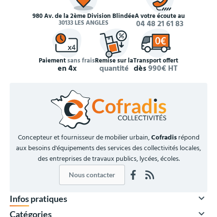
980 Av. de la 2ème Division Blindée
À votre écoute au
30133 LES ANGLES
04 48 21 61 83
Paiement
sans frais
Remise sur la
Transport offert
en 4x
quantité
dès
990€ HT
Concepteur et fournisseur de mobilier urbain,
Cofradis
répond
aux besoins d'équipements des services des collectivités locales,
des entreprises de travaux publics, lycées, écoles.
Nous contacter

Infos pratiques

Catégories